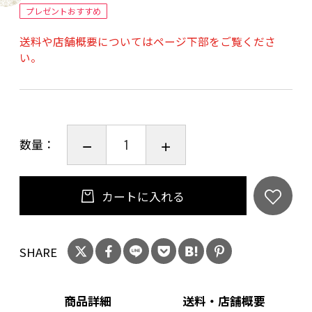
手捺染とは、一色ごとに型を作り、色糊をへら
プレゼントおすすめ
で刷り込むことによって生地に一色ずつ色を浸
送料や店舗概要についてはページ下部をご覧くださ
透させていく製法です。そのため、染料の浸透
い。
度合いを図る熟年の技が必要とされます。柄の
繊細さと色の浸透は京友禅の手捺染ならではの
ものです。
数量：
素材
コットン100%（特岡）
カートに入れる
実寸サイズ
約90cm×35cm
SHARE
商品詳細
送料・店舗概要