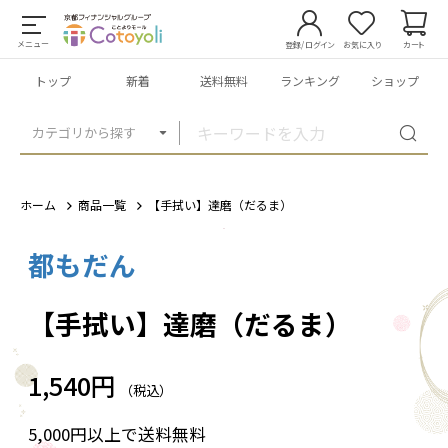
メニュー
登録/ログイン
お気に入り
カート
トップ
新着
送料無料
ランキング
ショップ
カテゴリから探す
ホーム
商品一覧
【手拭い】達磨（だるま）
都もだん
1
/
1
【手拭い】達磨（だるま）
1,540円
（税込）
5,000円以上で送料無料