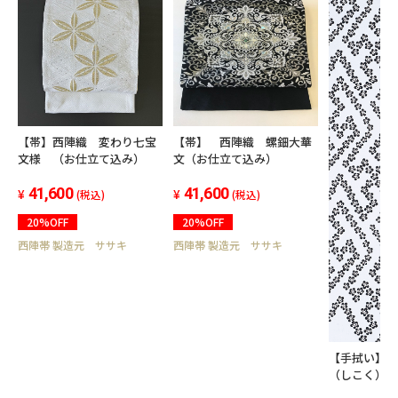
【帯】西陣織 変わり七宝
【帯】 西陣織 螺鈿大華
文様 （お仕立て込み）
文（お仕立て込み）
41,600
41,600
(税込)
(税込)
20%OFF
20%OFF
西陣帯 製造元 ササキ
西陣帯 製造元 ササキ
【手拭い】
（しこく）