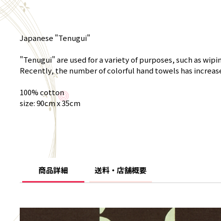
Japanese "Tenugui"
"Tenugui" are used for a variety of purposes, such as wip
Recently, the number of colorful hand towels has increas
100% cotton
size: 90cm x 35cm
商品詳細
送料・店舗概要