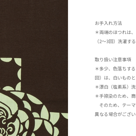
お手入れ方法
＊両端のほつれは、
（2〜3回）洗濯す
取り扱い注意事項
＊多少、色落ちする
回）は、白いものと
＊漂白（塩素系）洗
＊手捺染のため、商
そのため、テーマ
異なる場合がござい