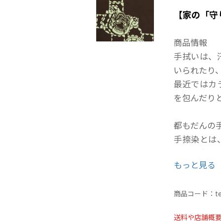
【家の「守
商品情報
手拭いは、
いられたり
最近ではカ
を包んだり
都もだんの
手捺染とは
よって生地
もっと見る
染料の浸透
と色の浸透
商品コード：
t
送料や店舗概