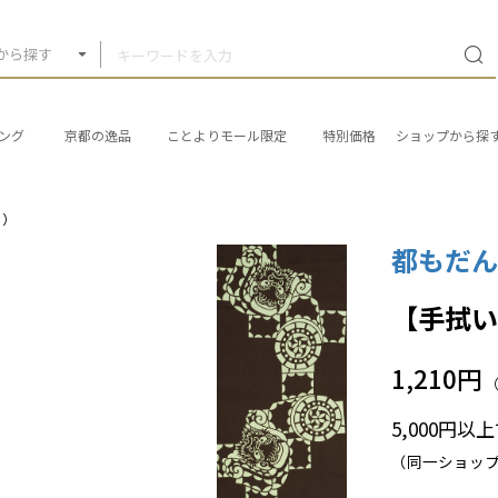
から探す
ング
京都の逸品
ことよりモール限定
特別価格
ショップから探
ろ）
都もだ
【手拭
1,210円
5,000円
（同一ショッ