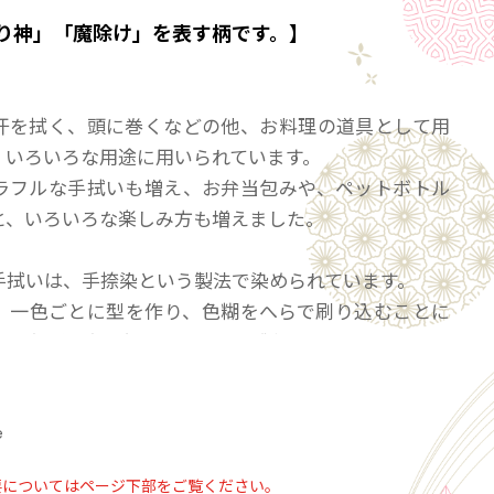
り神」「魔除け」を表す柄です。】
汗を拭く、頭に巻くなどの他、お料理の道具として用
、いろいろな用途に用いられています。
ラフルな手拭いも増え、お弁当包みや、ペットボトル
と、いろいろな楽しみ方も増えました。
手拭いは、手捺染という製法で染められています。
、一色ごとに型を作り、色糊をへらで刷り込むことに
に一色ずつ色を浸透させていく製法です。そのため、
度合いを図る熟年の技が必要とされます。柄の繊細さ
は京友禅の手捺染ならではのものです。
e
要についてはページ下部をご覧ください。