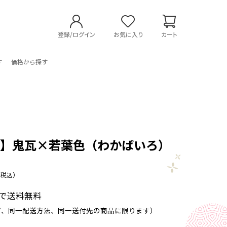
登録/ログイン
お気に入り
カート
す
価格から探す
ん
い】鬼瓦×若葉色（わかばいろ）
（税込）
以上で送料無料
プ、同一配送方法、同一送付先の商品に限ります）