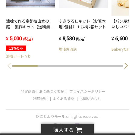
【パン屋が
漆喰で作る京都枯山水の
ふきうるしキット（お箸木
いしいパン
庭 製作キット【送料無
地2膳付）＋お椀2客セット
粉ピザ付き
料】
スを作ろう
6,600
5,000
8,580
(税
(税込)
(税込)
ンチと飲み
12%OFF
BakeryCafeK
堤淺吉漆店
プラン。丸パ
個のお土産
漆喰アートｈｂ
特定商取引法に基づく表記
プライバシーポリシー
利用規約
よくある質問
お問い合わせ
© ことよりモール all rights reserved.
購入する