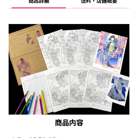
商品詳細
送料・店舗概要
今回のももちゃんは、染色作家の奥野むつみさ
んのアトリエに伺って、
たくさんキモノ談義を楽しんだみたい。
宝石とドレスをテーマにした作品を羽織らせて
いただいたみたい。
さてさて、作家さんは青をテーマに制作してい
るようだけど。。。
このキモノの配色を変えてみるとどうなるかし
ら？？
ももちゃんに似合うキモノを、皆さんで提案し
てみましょう。
商品内容
完成したぬり絵は、是非SNSでご披露ください
ませ☆