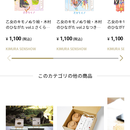
乙女のキモノぬり絵・木村
乙女のキモノぬり絵・木村
乙女のキモ
のひながた vol.1 さくらち
のひながた vol.2 なつきち
のひながた vo
ゃんの振袖
ゃんの振袖
ゃんの振袖
1,100
1,100
1,100
(税込)
(税込)
(税
KIMURA SENSHOW
KIMURA SENSHOW
KIMURA SEN
このカテゴリの他の商品