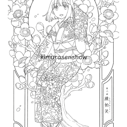
ぬり絵の裏面にあるさくらちゃんのプロフィー
ルを参考に、ももちゃんにぴったりなキモノの
色を塗ったり、ひながたをデザインしたりして
みましょう。
◎商品の特徴◎
1. 伝統的な手描京友禅のキモノを創作する木村
染匠が、自社に蓄積された膨大な図案とものづ
くりのノウハウを活かしてお届けするキモノの
ひながたぬり絵です。
2. 長年にわたり木村のキモノのデザイン画を手
掛けてきた職人歴50年の下絵師が、ぬり絵とし
て作業を楽しめるぎりぎりの細かさで、妥協す