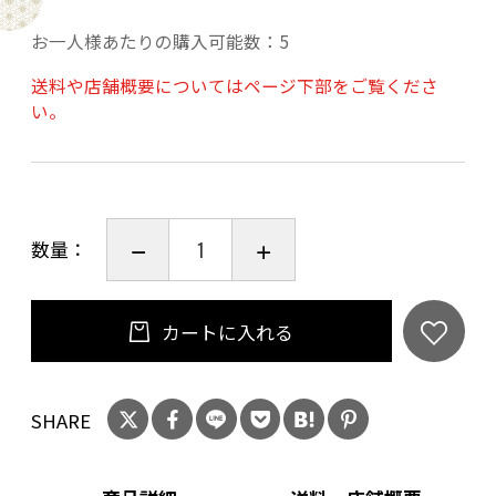
お一人様あたりの購入可能数：5
『キモノ文化を知るきっかけとして』
学校教育の現場など、お子さまへの学びのツー
送料や店舗概要についてはページ下部をご覧くださ
い。
ルとしても活用されています！
『お誂えキモノを体験するツールとして』
ちょっと覗いてみませんか？キモノをお誂えす
る現場の秘密を。。。
数量：
カートに入れる
☆第３弾は、ももちゃんの物語☆
山崎零さんの大人気キモノ漫画「恋せよキモノ
SHARE
乙女」より、
主人公のももちゃんが登場です！