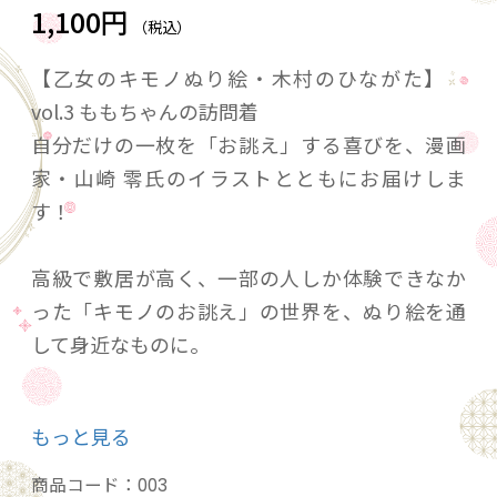
1,100円
（税込）
【乙女のキモノぬり絵・木村のひながた】
vol.3 ももちゃんの訪問着
自分だけの一枚を「お誂え」する喜びを、漫画
家・山崎 零氏のイラストとともにお届けしま
す！
高級で敷居が高く、一部の人しか体験できなか
った「キモノのお誂え」の世界を、ぬり絵を通
して身近なものに。
『おうち時間を楽しむアイテムとして』
もっと見る
お子さまやキモノ好きなお友達へのプレゼント
に喜ばれています！
商品コード：
003