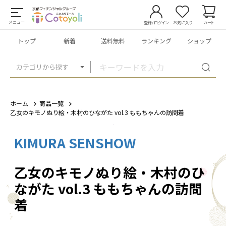
メニュー
登録/ログイン
お気に入り
カート
トップ
新着
送料無料
ランキング
ショップ
カテゴリから探す
ホーム
商品一覧
乙女のキモノぬり絵・木村のひながた vol.3 ももちゃんの訪問着
KIMURA SENSHOW
1
/
8
乙女のキモノぬり絵・木村のひ
ながた vol.3 ももちゃんの訪問
着