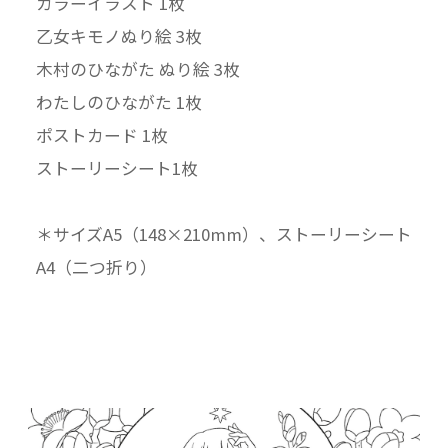
カラーイラスト 1枚
♯乙女キモノ で投稿お待ちしています！！！
乙女キモノぬり絵 3枚
木村のひながた ぬり絵 3枚
わたしのひながた 1枚
◎商品内容◎
ポストカード 1枚
各サイズA5（148×210mm）
カラーイラスト 1枚
ストーリーシート1枚
乙女キモノぬり絵 3枚
木村のひながた ぬり絵 3枚
＊サイズA5（148×210mm）、ストーリーシート
わたしのひながた 1枚
A4（二つ折り）
☆おまけでポストカード 1枚、ストーリーシート
1枚がついてきます！
◎遊び方◎