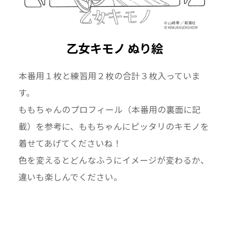
ることなくひながた（キモノのデザイン画）を
描きました。
乙女キモノ ぬり絵
3. 漫画家・山崎 零先生の描くキモノは、このひ
ながたが正確に描き写されており、衣桁に飾って
本番用１枚と練習用２枚の合計３枚入っていま
ある全体像と着た時の様子を比較して楽しむこ
す。
とができるイラストとなっております。
ももちゃんのプロフィール（本番用の裏面に記
載）を参考に、ももちゃんにピッタリのキモノを
着せてあげてくださいね！
◎山崎 零／やまざき ぜろ
色を変えるとどんなふうにイメージが変わるか、
大阪出身の漫画家。京都の芸術大学で本格的に
違いも楽しんでください。
日本画を学び、日本画家としても活動中。大学
卒業後漫画家デビュー。現在では新潮社のWEB
マンガサイト『くらげバンチ』にて着物が大好
きな主人公が休日に着物を着てお出かけした