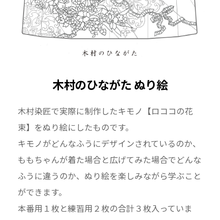
０の工程がありますが、それぞれに高度な技を
必要とするため、独立した分業によって制作さ
れます。その分業の技法や工程を取りまとめ
て、プロデューサーの役目をするのが染匠とい
う仕事です。
木村のひながた ぬり絵
木村染匠で実際に制作したキモノ【ロココの花
◎木村染匠株式会社とは
束】をぬり絵にしたものです。
1946年に創業した、品格のある伝統文様のキモ
キモノがどんなふうにデザインされているのか、
ノを得意とする染匠です。 唯一無二を目指し高
い技術を集結させた美術品のようなキモノか
ももちゃんが着た場合と広げてみた場合でどんな
ら、 安心してお召しいただける一枚を心がけた
ふうに違うのか、ぬり絵を楽しみながら学ぶこと
式服キモノ、自分を輝かせるためのオシャレ着
ができます。
キモノなど、さまざまなキモノを制作していま
本番用１枚と練習用２枚の合計３枚入っていま
す。同時に京友禅の周知と後継者育成を目的と