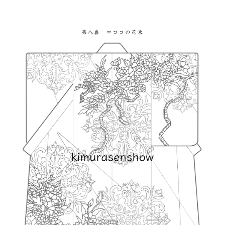
り、恋をする『恋せよキモノ乙女』（新潮社）
を好評連載中。
◎ひながたとは
キモノの制作は、ひながたと呼ばれるデザイン
画を描くことから始まります。どのような文様
を描いてどのような配色で仕上げるのか、金彩
や刺繍はどうするのか。着る方のお好みとご予
算に合わせたキモノを完成させるための、大切
な設計図でもあります。
◎京友禅と染匠（せんしょう）
手描き京友禅のキモノは完成までに約１２〜２