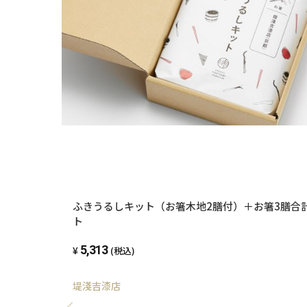
ふきうるしキット（お箸木地2膳付）＋お箸3膳合
ト
5,313
(税込)
堤淺吉漆店