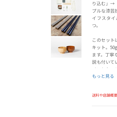
り込む」→
プルな漆芸
イフスタイ
つ。
このセット
キット。5
ます。丁寧
説も付いて
イントやコ
もっと見る
拭き漆に必
お箸1膳・・
送料や店舗概
お椀（直径1
平皿（直径1