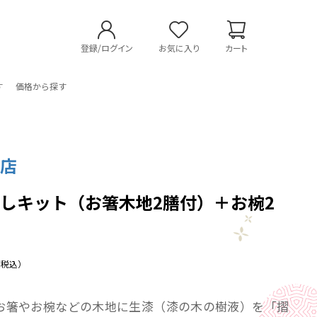
登録/ログイン
お気に入り
カート
す
価格から探す
漆店
しキット（お箸木地2膳付）＋お椀2
ト
（税込）
お箸やお椀などの木地に生漆（漆の木の樹液）を「摺