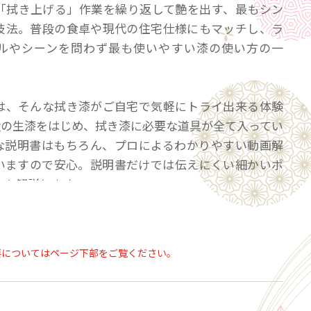
「拭き上げる」作業を繰り返して艶を出す、最もシン
技法。普段の食卓や現代の住宅仕様にもマッチし、ラ
ルやシーンを問わず最も使いやすい漆の使い方の一
は、そんな拭き漆がご自宅で気軽にトライ出来る体験
0gの生漆をはじめ、拭き漆に必要な道具が全て入ってい
な説明書はもちろん、プロによるわかりやすい動画解
いますので安心。説明書だけでは伝えにくい細かいポ
ツも解説します。
要な漆の量（目安）
・約４g
要についてはページ下部をご覧ください。
1㎝）1客・・・約12g
7㎝）1個・・・約10g