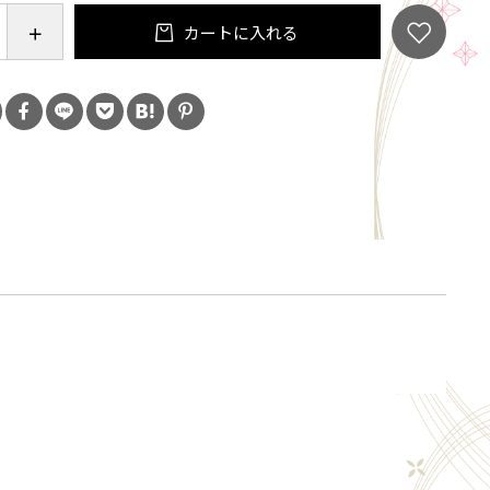
漆があれば、セット内のお箸2膳以外にもお椀やお皿など
カートに入れる
に拭き漆が可能です。
くなったら堤淺吉漆店オフィシャルサイトから追加注
用編として色漆の拭き漆もおすすめです。
容
ト】
生漆50ｇ・耐水ペーパー＃800×2枚・テレピン油
紙×5枚・プラスチック手袋×6双・プラスチックベラ1
×2膳
追加セット】
に汁椀木地2客