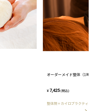
】
オーダーメイド整体（1時間）
7,425
(税込)
整体院＋カイロプラクティックＭ