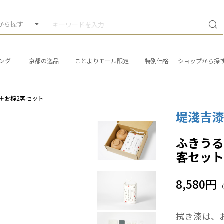
から探す
ング
京都の逸品
ことよりモール限定
特別価格
ショップから探
＋お椀2客セット
堤淺吉
ふきうる
客セッ
8,580円
拭き漆は、