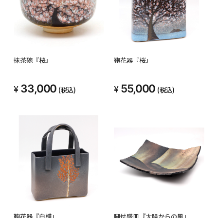
抹茶碗『桜』
鞄花器『桜』
33,000
55,000
(税込)
(税込)
鞄花器『白樺』
脚付盛皿『太陽からの風』