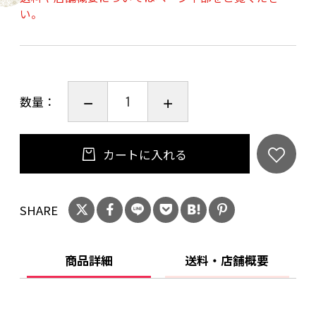
＜designed by Taro＞
い。
１枚あたり 縦 約29.0cm 横 約29.0cm × 4
枚
全長・幅（4枚） 縦 約59.0cm 横 約59.0cm
数量：
※ご希望により額装での納品も可能です。その
場合はご相談の上、費用は別途承ります。また
カートに入れる
タイル状にいなっている為、壁面などに直接施
工することも出来ます。
SHARE
商品詳細
送料・店舗概要