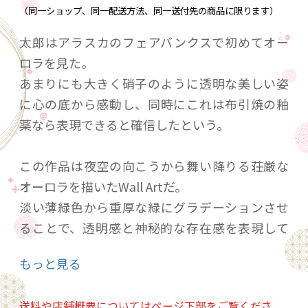
（同一ショップ、同一配送方法、同一送付先の商品に限ります）
太郎はアラスカのフェアバンクスで初めてオー
ロラを見た。
あまりにも大きく硝子のように透明な美しい姿
に心の底から感動し、同時にこれは布引焼の釉
薬なら表現できると確信したという。
この作品は夜空の向こうから舞い降りる荘厳な
オーロラを描いたWall Artだ。
淡い薄緑色から重厚な緑にグラデーションさせ
ることで、透明感と神秘的な存在感を表現して
いる。画面全体を覆い端は暗闇の奥まで続いて
もっと見る
いく大胆な構図が、人の視界に収まらず国境す
らも超えていく太陽の風を表しているのだ。
送料や店舗概要についてはページ下部をご覧くださ