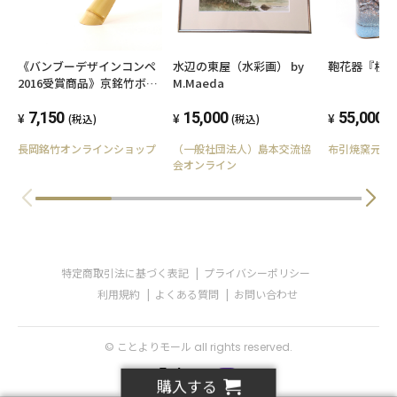
《バンブーデザインコンペ
水辺の東屋（水彩画） by
鞄花器『桜
2016受賞商品》京銘竹ボト
M.Maeda
ルスタンド 【送料込み】
7,150
15,000
55,000
(税込)
(税込)
(
長岡銘竹オンラインショップ
（一般社団法人）島本交流協
布引焼窯元
会オンライン
特定商取引法に基づく表記
プライバシーポリシー
利用規約
よくある質問
お問い合わせ
© ことよりモール all rights reserved.
購入する