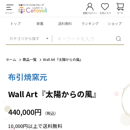
メニュー
登録/ログイン
お気に入り
カート
トップ
新着
送料無料
ランキング
ショップ
カテゴリから探す
ホーム
商品一覧
Wall Art『太陽からの風』
布引焼窯元
1
/
2
Wall Art『太陽からの風』
440,000円
（税込）
10,000円以上で送料無料