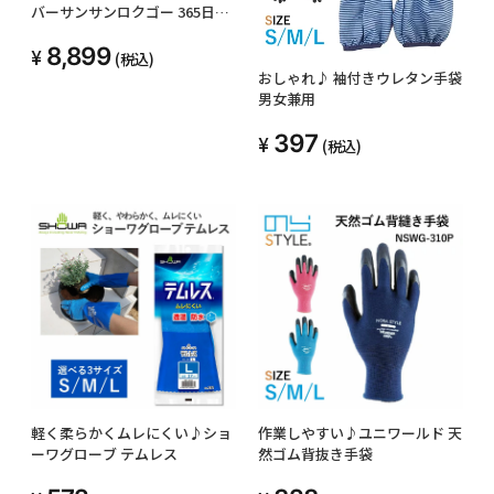
バーサンサンロクゴー 365日い
つもお部屋に太陽を LED 植物育
8,899
成ライト 光合成 365日 24W 多
(税込)
肉植物 塊根植物
おしゃれ♪ 袖付きウレタン手袋
男女兼用
397
(税込)
軽く柔らかくムレにくい♪ショ
作業しやすい♪ユニワールド 天
ーワグローブ テムレス
然ゴム背抜き手袋