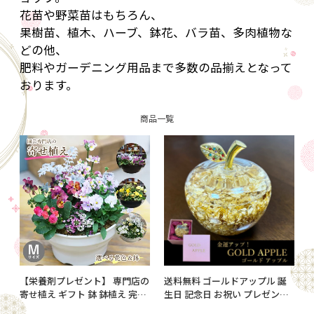
花苗や野菜苗はもちろん、
果樹苗、植木、ハーブ、鉢花、バラ苗、多肉植物な
どの他、
肥料やガーデニング用品まで多数の品揃えとなって
おります。
商品一覧
【栄養剤プレゼント】 専門店の
送料無料 ゴールドアップル 誕
寄せ植え ギフト 鉢 鉢植え 完成
生日 記念日 お祝い プレゼント
品 季節のお花 セット Mサイズ
還暦 退職 母の日 父の日 敬老の