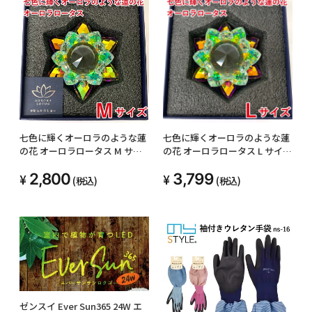
七色に輝くオーロラのような蓮
七色に輝くオーロラのような蓮
の花 オーロラロータス M サイ
の花 オーロラロータス L サイズ
ズ クリスタル ガラス オーロラ
クリスタル ガラス オーロラ ロ
2,800
3,799
ロータス 蓮の花 インテリア 浄
ータス 蓮の花 インテリア 浄化
(税込)
(税込)
化 運気アップ 仏壇 お供え プレ
運気アップ 仏壇 お供え プレゼ
ゼント 誕生日 母の日 記念日 敬
ント 誕生日 母の日 記念日 敬老
老の日 ラッキーアイテム
の日 ラッキーアイテム
ゼンスイ Ever Sun365 24W エ