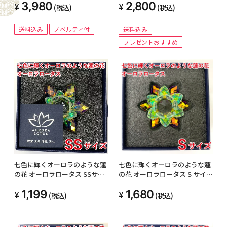
3,980
2,800
鉢花 花 誕生日 プレゼント 贈り
日 クリスマス 女性 男性 贈り物
(税込)
(税込)
物 玄関先 ベランダ 店舗前 お手
風水 金運 置物 金 ゴールド りん
頃 お任せ フラワーギフト 送料
ご 林檎 リンゴ アップル ギフト
送料込み
ノベルティ付
送料込み
無料 鉢 屋外 花苗 パンジー ビオ
インテリア
プレゼントおすすめ
ラ 春の花 冬の花 メッセージカ
ード ガーデニング
七色に輝くオーロラのような蓮
七色に輝くオーロラのような蓮
の花 オーロラロータス SSサイ
の花 オーロラロータス S サイズ
ズ クリスタル ガラス オーロラ
クリスタル ガラス オーロラ ロ
1,199
1,680
ロータス 蓮の花 インテリア 浄
ータス 蓮の花 インテリア 浄化
(税込)
(税込)
化 運気アップ 仏壇 お供え プレ
運気アップ 仏壇 お供え プレゼ
ゼント 誕生日 母の日 記念日 敬
ント 誕生日 母の日 記念日 敬老
老の日 ラッキーアイテム
の日 ラッキーアイテム