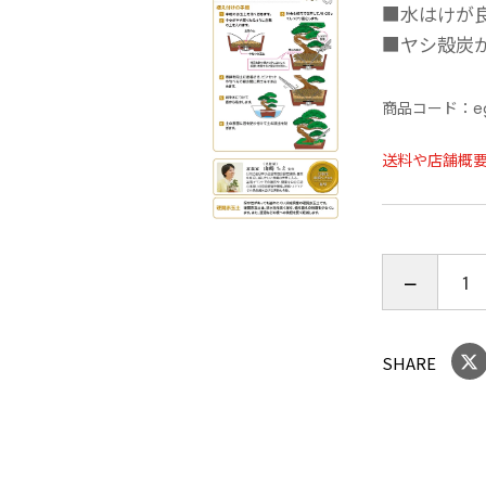
■水はけが
■ヤシ殻炭
商品コード：
e
送料や店舗概
SHARE