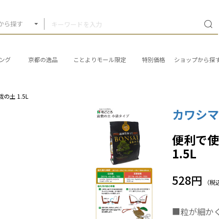
から探す
ング
京都の逸品
ことよりモール限定
特別価格
ショップから探
土 1.5L
カワシ
便利で使
1.5L
528円
（税
■粒が細か