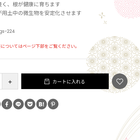
良く、根が健康に育ちます
が用土中の微生物を安定化させます
gs-224
要についてはページ下部をご覧ください。
カートに入れる