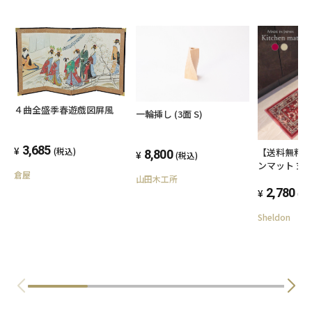
４曲全盛季春遊戯図屛風
一輪挿し (3面 S)
3,685
(税込)
【送料無料】
8,800
(税込)
ンマット 玄
倉屋
框 32x110
山田木工所
ジュ 滑り止
2,780
(税
上品 手洗い 
Sheldon
る ウォッシ