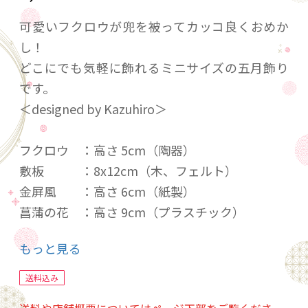
可愛いフクロウが兜を被ってカッコ良くおめか
し！
どこにでも気軽に飾れるミニサイズの五月飾り
です。
＜designed by Kazuhiro＞
フクロウ ：高さ 5cm（陶器）
敷板 ：8x12cm（木、フェルト）
金屏風 ：高さ 6cm（紙製）
菖蒲の花 ：高さ 9cm（プラスチック）
化粧箱付き
もっと見る
カラーは4色からお選びいただけます。ご購入
送料込み
時、「ご注文手続き」画面の「お問い合わせ