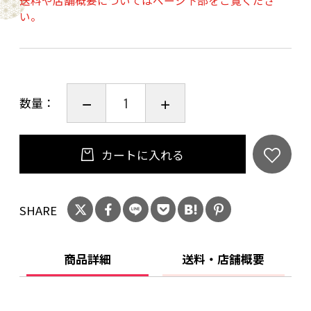
送料や店舗概要についてはページ下部をご覧くださ
欄」にご希望のカラーを1色ご入力ください。
い。
※お手数ですが下記の在庫状況をご確認の上ご
注文下さい。
【カラー】【在庫】
・青色兜 5セット
数量：
・緑色兜 5セット
・赤色兜 5セット
・褐色兜 5セット
カートに入れる
※手づくり品につき、写真とは色や形が少し異
SHARE
なる場合があります。ご了承下さい。
商品詳細
送料・店舗概要