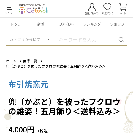
メニュー
登録/ログイン
お気に入り
カート
トップ
新着
送料無料
ランキング
ショップ
カテゴリから探す
ホーム
商品一覧
兜（かぶと）を被ったフクロウの雄姿！五月飾り＜送料込み＞
布引焼窯元
1
/
4
兜（かぶと）を被ったフクロウ
の雄姿！五月飾り＜送料込み＞
4,000円
（税込）