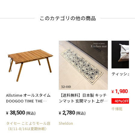
このカテゴリの他の商品
ティッシュ
1,980
(税
Allstime オールスタイム
【送料無料】日本製 キッチ
DOOGOO TIME THE
ンマット 玄関マット 上がり
40%OFF
TABLE 420 TEAK ドゥーグ
框 32x110cm 滑り止め付 エ
千博苑
ータイムザテーブル420 チ
38,500
レガント 上品 手洗い 抗菌
2,780
(税込)
(税込)
ーク 2ndロット AT-0011-
防臭 洗える ウォッシャブル
タイセー ことよりモール店
Sheldon
51-2nd
室内 花柄
（8/11-8/16は夏期休暇）