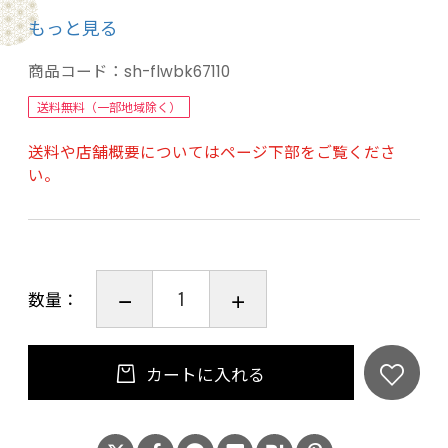
張りと弾力を持たせています。裸足で触れると
もっと見る
とっても気持ちいい感触で上質感を味わえます。
繊維に練り込んだ天然キトサンは、微生物の繁
商品コード：
sh-flwbk67110
殖を抑え不快な臭いを防止する効果がありま
送料無料（一部地域除く）
す。天然なので安全でお肌にさやしく、SEKの抗
送料や店舗概要についてはページ下部をご覧くださ
菌防臭性能の基準をクリアしています。
い。
裏面滑り止め加工、手洗いOK、床暖房にも対応
しています。
【商品仕様】
数量：
アクリル100％
【商品サイズ】
カートに入れる
約67x110cm