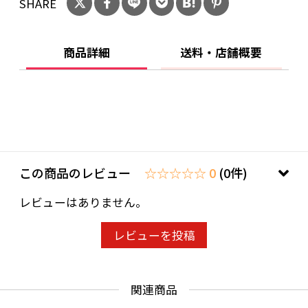
SHARE
【その他】
写真の色調はモニターの機種や設定により実際
の商品と異なる場合があります。 記載事項は商
商品詳細
送料・店舗概要
品改良のため予告なく変更することがありま
す。あらかじめご了承ください。
この商品のレビュー
☆☆☆☆☆ 0
(0件)
レビューはありません。
レビューを投稿
関連商品