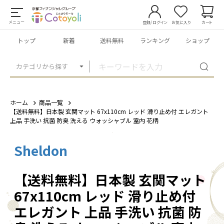
メニュー
登録/ログイン
お気に入り
カート
トップ
新着
送料無料
ランキング
ショップ
カテゴリから探す
ホーム
商品一覧
【送料無料】日本製 玄関マット 67x110cm レッド 滑り止め付 エレガント
上品 手洗い 抗菌 防臭 洗える ウォッシャブル 室内 花柄
Sheldon
1
/
10
【送料無料】日本製 玄関マット
67x110cm レッド 滑り止め付
エレガント 上品 手洗い 抗菌 防