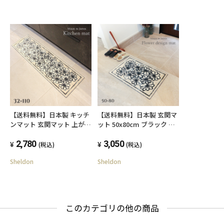
【送料無料】日本製 キッチ
【送料無料】日本製 玄関マ
ンマット 玄関マット 上がり
ット 50x80cm ブラック 滑
框 32x110cm 滑り止め付 エ
り止め付 エレガント 上品
レガント 上品 手洗い 抗菌
2,780
手洗い 抗菌 防臭 洗える ウ
3,050
(税込)
(税込)
防臭 洗える ウォッシャブル
ォッシャブル 室内 花柄
Sheldon
Sheldon
室内 花柄
このカテゴリの他の商品