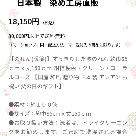
日本製 染め工房直販
18,150円
（税込）
30,000円以上で送料無料
（同一ショップ、同一配送方法、同一送付先の商品に限ります）
【のれん(暖簾)】すっきりした波のれん 約巾85
ｃｍｘ丈150ｃｍ 紺桔梗色・グリーン・コーラ
ルローズ 【国産 和風 贈り物 日本製 アジアン お
祝い 父の日のギフト】
●素材：綿１００％
●サイズ：約巾85cmｘ丈150ｃｍ
●お取り扱い方法：洗濯は、ドライクリーニン
グをお勧めします。ご家庭で洗濯される場合