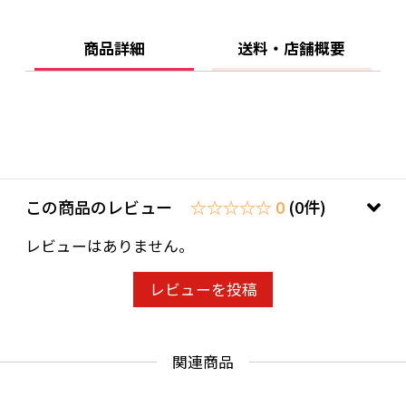
つつある、のれんの持つ風情、今こそ思い出し
てみてはいかがでしょうか。昔は、学校の授業
商品詳細
送料・店舗概要
でろうけつ染があったり、したそうです。その
頃の思い出を懐かしく思い出される事でしょ
う。
ろうけつ染めは、布に蝋(ろう)をのせ、染め上げ
る技法です。
この商品のレビュー
☆☆☆☆☆ 0
(0件)
布にろうをのせることは、防染方と呼ばれる色
レビューはありません。
の混ざりを防ぐ目的もあります。友禅染めでは
色糊を使用しますが、ろうけつ染めの場合は、
レビューを投稿
ろうがひび割れを起こし、 染め上がりには味わ
い深い不規則な模様ができるのです。
関連商品
※購入の際に、下記お色の中から一色、お問合