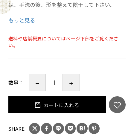
は、手洗の後、形を整えて陰干して下さい。
●切れ目の長さは、上から30ｃｍ縫い合わせ
もっと見る
て、その下120ｃｍが開いた状態になります。
●竹通し袋縫い5ｃｍ（直径2．5ｃｍの棒がとお
送料や店舗概要についてはページ下部をご覧くださ
ります。）
い。
古くから、人気の高いのれんの柄として親しま
れてきた「波」。
どこか懐かしさすら感じられる「波」をモチー
数量：
フとしたのれんです。
白い部分に入った、ひび割れがろうけつ染めの
カートに入れる
特徴である風情を表すこの一品。ベースのカラ
ーは3色展開、ゆるやかに弧を描く波に、アクセ
SHARE
ントとして毬を浮かべました。今では忘れられ