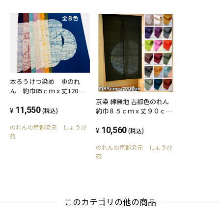
せ欄へご希望の色をご記載下さい。（紺桔梗
色・グリーン・コーラルローズ ）
※在庫が無い場合は染め上がるまでに2週間頂く
事がございます。
本ろうけつ染め ゆのれ
お急ぎの場合は、納期をご確認の上ご注文を
ん 約巾85ｃｍｘ丈120ｃ
お願いいたします。
ｍ 全8色 ご家庭でも、日
京染 綿無地 古都色のれん
本のお風呂温泉気分を味わ
11,550
約巾８５ｃｍｘ丈９０ｃｍ
(税込)
えます。（エメラルドブル
ナチュラル素材 和暖簾 国産
のれんの京都染元 しょうび
ー・ローズ・紺・青・エン
和風 のれん 暖簾 贈り物 日
10,560
(税込)
苑
ジ・ベージュ・カラシ・ウ
本製 全19色 生地見本無料
グイス）
のれんの京都染元 しょうび
発送！！
苑
このカテゴリの他の商品