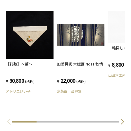
一輪挿し (3面
【打敷】～菊～
加藤晃秀 木版画 No11 秋情
8,800
(税
山田木工所
30,800
22,000
(税込)
(税込)
アトリエけい子
京版画 芸艸堂