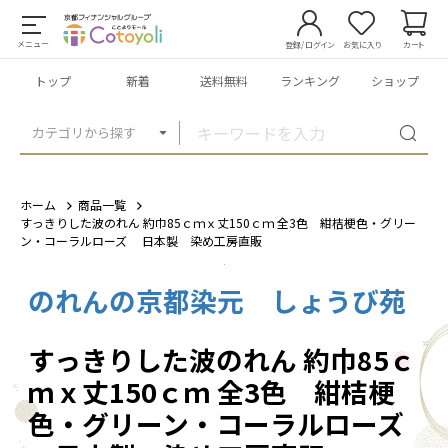
メニュー
登録/ログイン
お気に入り
カート
トップ
新着
送料無料
ランキング
ショップ
カテゴリから探す
ホーム
商品一覧
すっきりした波のれん 約巾85ｃｍｘ丈150ｃｍ 全3色 紺桔梗色・グリー
ン・コーラルローズ 日本製 染め工房直販
のれんの京都染元 しょうび苑
1
/
15
すっきりした波のれん 約巾85ｃ
ｍｘ丈150ｃｍ 全3色 紺桔梗
色・グリーン・コーラルローズ