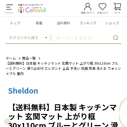
メニュー
登録/ログイン
お気に入り
カート
トップ
新着
送料無料
ランキング
ショップ
カテゴリから探す
ホーム
商品一覧
【送料無料】日本製 キッチンマット 玄関マット 上がり框 30x110cm ブル
ーとグリーン 滑り止め付 エレガント 上品 手洗い 抗菌 防臭 洗える ウォッシ
ャブル 室内
Sheldon
1
/
8
【送料無料】日本製 キッチンマ
ット 玄関マット 上がり框
30x110cm ブルーとグリーン 滑