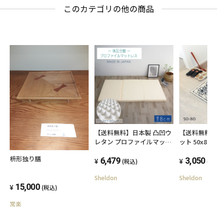
このカテゴリの他の商品
【送料無料】日本製 凸凹ウ
【送料無料】
レタン プロファイルマット
ット 50x80
レス 三つ折り 厚み8cm ふ
り止め付 エ
枡形独り膳
つう 95ニュートン シングル
6,479
手洗い 抗菌 
3,050
(税込)
(税
お子様にも安心 凸凹ウレタ
ォッシャブル
Sheldon
Sheldon
ン 軽い キッズ 子供 ソフト
15,000
車中泊 国産
(税込)
常楽