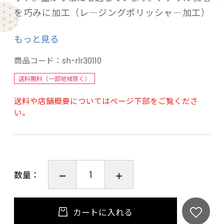
を巧みに加工（レ―ジングポリッシャ―加工）
する事で、遊び毛が出にくく、毛足に張りと弾
もっと見る
力を持たせています。裸足で触れるととっても気
持ちいい感触で上質感を味わえます。
商品コード：
sh-rlr30110
繊維に練り込んだ天然キトサンは、微生物の繁
送料無料（一部地域除く）
殖を抑え不快な臭いを防止する効果がありま
送料や店舗概要についてはページ下部をご覧くださ
す。天然なので安全でお肌にさやしく、SEKの抗
い。
菌防臭性能の基準をクリアしています。
裏面滑り止め加工、手洗いOK、床暖房にも対応
しています。
数量：
【商品仕様】
アクリル77％綿23%
カートに入れる
【商品サイズ】