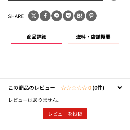
約30x110cm
SHARE
【その他】
写真の色調はモニターの機種や設定により実際
商品詳細
送料・店舗概要
の商品と異なる場合があります。 記載事項は商
品改良のため予告なく変更することがありま
す。あらかじめご了承ください。
この商品のレビュー
☆☆☆☆☆ 0
(0件)
レビューはありません。
レビューを投稿