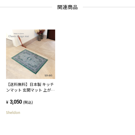
関連商品
【送料無料】日本製 キッチ
ンマット 玄関マット 上がり
框 50x80cm グリーン 滑り
止め付 エレガント 上品 手
3,050
(税込)
洗い 抗菌 防臭 洗える ウォ
Sheldon
ッシャブル 室内