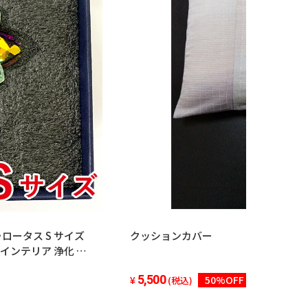
ータス S サイズ
クッションカバー
 インテリア 浄化 運
の日 記念日 敬老の日
5,500
50%OFF
(税込)