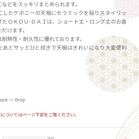
てなどをスッキリまとめられます。
工したケボニーの天板にセラミックを貼りスタイリッ
げたＯＫＯＵ-ＤＡＩは、ショート丈・ロング丈のお香
ただけます。
は耐熱性・耐久性に優れております。
たあとサッとひと拭きで天板はきれいになり大変便利
180×Ｄ180×H65/ 蓋：W160×D160×T23
KEBONYオイル仕上げ/蓋：KEBONYオイル仕上げ、
lack ～ Gray
ST-3
要についてはページ下部をご覧ください。
もにＫＥＢＯＮＹ材を使用しております。天然木の特
の上ご使用ください。