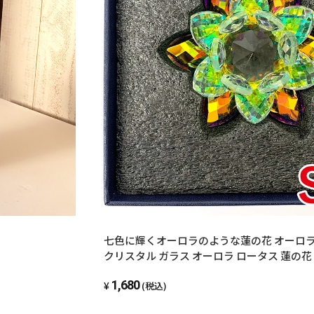
七色に輝くオーロラのような蓮の花 オーロラロ
クリスタル ガラス オーロラ ロータス 蓮の花
気アップ 仏壇 お供え プレゼント 誕生日 母
1,680
ラッキーアイテム
(税込)