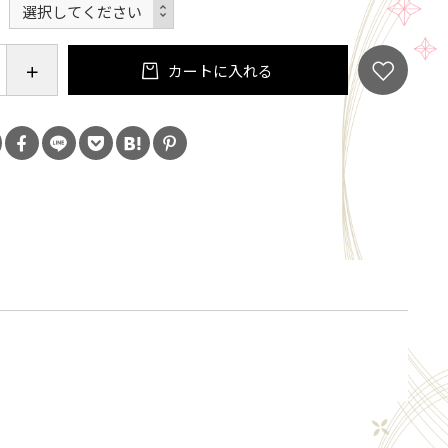
AMはセラミックです。硬いものを勢いよく置いたり落と
いでください。
で直接お香を焚かないでください。お香立てをご使
カートに入れる
。
売です。写真に掲載されている小物等は含まれてお
。
tps://www.laminam.jp/
Y https://www.barcelona-
brands/kebony.html