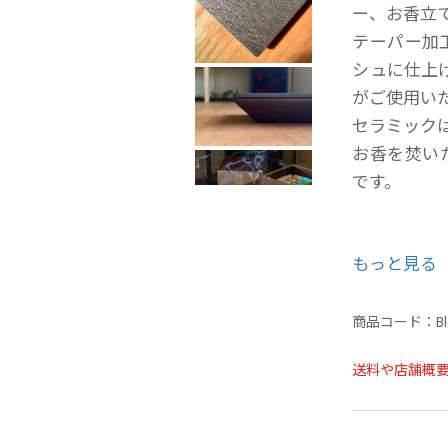
ー、お香立
テーパー加
シュに仕上
がご使用い
セラミック
お香を焚い
です。
もっと見る
▼仕様
サイズ…箱：Ｗ
使用材…箱：
商品コード：
B
LAMINAM 
送料や店舗概
※箱、蓋と
性をご理解