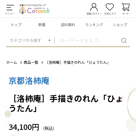
メニュー
登録/ログイン
お気に入り
カート
トップ
新着
送料無料
ランキング
ショップ
カテゴリから探す
ホーム
商品一覧
［洛柿庵］手描きのれん「ひょうたん」
京都洛柿庵
1
/
2
［洛柿庵］手描きのれん「ひょ
うたん」
34,100円
（税込）