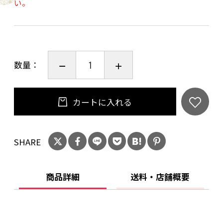
い。
プレゼント・贈り物・ギフト・内祝い・引っ越
し/新築/開店祝い・海外へのお土産などにお勧め
です。トムソン箱（白）入り。
数量：
無料にてラッピング・熨斗（のし）承ります。
カートに入れる
SHARE
商品詳細
送料・店舗概要