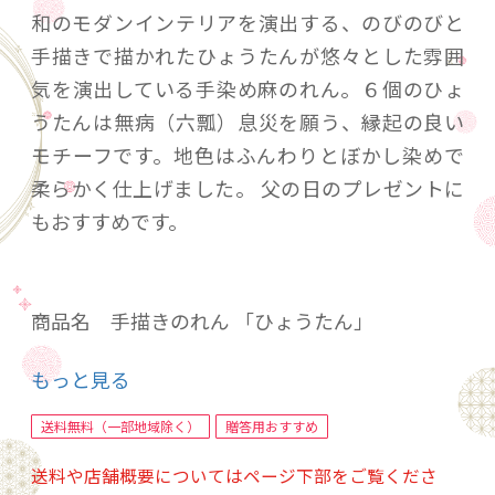
和のモダンインテリアを演出する、のびのびと
手描きで描かれたひょうたんが悠々とした雰囲
気を演出している手染め麻のれん。６個のひょ
うたんは無病（六瓢）息災を願う、縁起の良い
モチーフです。地色はふんわりとぼかし染めで
柔らかく仕上げました。 父の日のプレゼントに
もおすすめです。
商品名 手描きのれん 「ひょうたん」
サイズ 約88×150cm
もっと見る
素材 麻 100％
企画・デザイン 日本
送料無料（一部地域除く）
贈答用おすすめ
生産 中国
送料や店舗概要についてはページ下部をご覧くださ