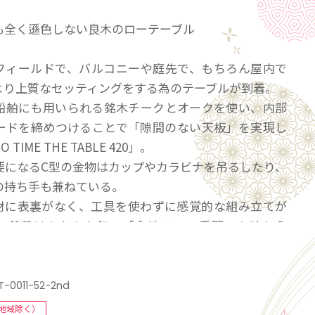
も全く遜色しない良木のローテーブル
フィールドで、バルコニーや庭先で、もちろん屋内で
より上質なセッティングをする為のテーブルが到着。
船舶にも用いられる銘木チークとオークを使い、内部
ードを締めつけることで「隙間のない天板」を実現し
 TIME THE TABLE 420」。
要になるC型の金物はカップやカラビナを吊るしたり、
の持ち手も兼ねている。
材に表裏がなく、工具を使わずに感覚的な組み立てが
、普段はなかなか無い「心地いい一手間」を味わえ
所がしっくり決まれば、オーガニックピザやワインを
静かなひとときをもたらしてくれるんだ。
T-0011-52-2nd
地域除く）