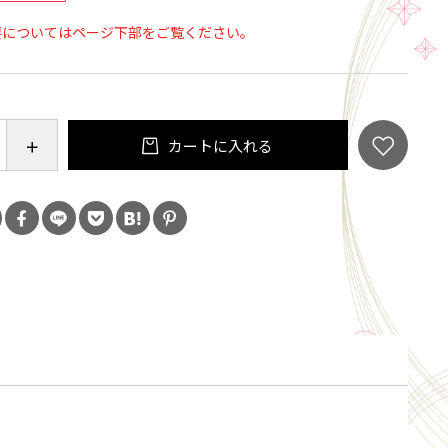
グータイムザテーブル420（オーク） 2ndロット
要についてはページ下部をご覧ください。
1-52
85cm×奥行約50cm×高さ約42cm（使用時）、幅約
行約15cm×高さ約13cm（収納時）
/オーク天然木（オイル塗装）、脚/オーク天然木（オ
カートに入れる
、金物/ステンレス（粉体塗装）
kg
トナム