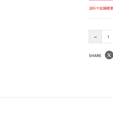
品名：ドゥー
送料や店舗概
品番：AT-001
サイズ：幅約
85cm×奥
材質：天板
イル塗装）
重量：約5.8
原産国：ベ
SHARE