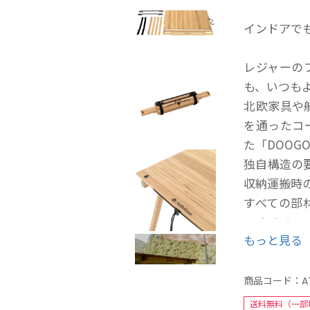
インドアで
レジャーの
も、いつも
北欧家具や
を通ったコ
た「DOOGOO
独自構造の
収納運搬時
すべての部
できるので
もっと見る
る。
机と座る場
囲んだり、
商品コード：
A
送料無料（一部