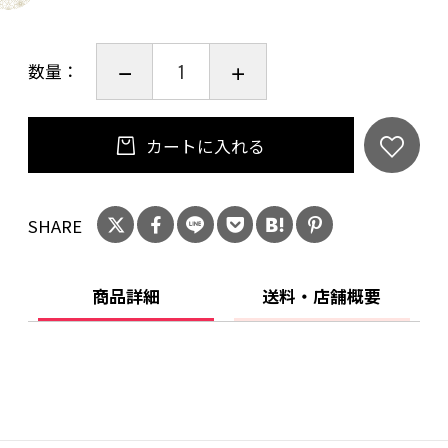
技法により面白く、暖かな感じにも出来ていき
ます。
数量：
是非「染付、赤絵」以外でも楽しんでくださ
い。
・
カートに入れる
華やかな季節の花々が色鮮やかに映えるよう、
また、お部屋のインテリアとしてもお楽しみ下
SHARE
さい。
・
胴張125㎜×高さ235㎜
商品詳細
送料・店舗概要
◎木箱付
(木箱をご用意させて頂きますが販売後の制作に
なりますので
2週間程度、お時間を頂く事になります。)