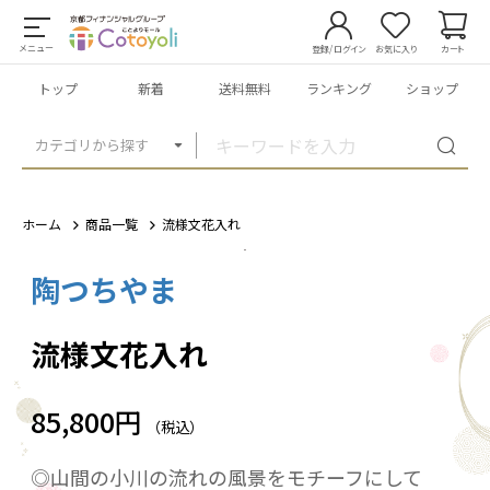
メニュー
登録/ログイン
お気に入り
カート
トップ
新着
送料無料
ランキング
ショップ
カテゴリから探す
ホーム
商品一覧
流様文花入れ
陶つちやま
1
/
10
流様文花入れ
85,800円
（税込）
◎山間の小川の流れの風景をモチーフにして