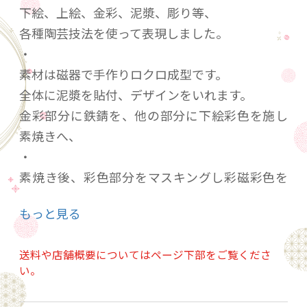
下絵、上絵、金彩、泥漿、彫り等、
各種陶芸技法を使って表現しました。
・
素材は磁器で手作りロクロ成型です。
全体に泥漿を貼付、デザインをいれます。
金彩部分に鉄錆を、他の部分に下絵彩色を施し
素焼きへ、
・
素焼き後、彩色部分をマスキングし彩磁彩色を
いれます。
もっと見る
薄いガラス釉を掛けて1260℃で還元焼成しま
す。
送料や店舗概要についてはページ下部をご覧くださ
本焼き後、金彩を施し800℃で上絵焼成します。
い。
・
磁器は陶器に比べ冷たく感じられますが、