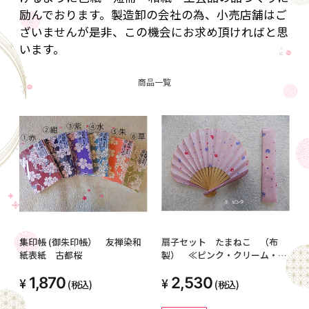
励んでおります。製造卸の会社の為、小売店舗はご
ざいませんが是非、この機会にお求め頂ければと思
います。
商品一覧
集印帳 (御朱印帳） 友禅染和
扇子セット たまねこ （布
紙表紙 古都桜
製） ≪ピンク・クリーム・水
色≫
1,870
2,530
(税込)
(税込)