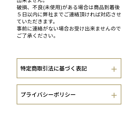
出来ません。
破損、不良(未使用)がある場合は商品到着後
５日以内に弊社までご連絡頂ければ対応させ
ていただきます。
事前に連絡がない場合お受け出来ませんので
ご了承ください。
特定商取引法に基づく表記
会社名
プライバシーポリシー
株式会社 長谷川松寿堂
株式会社 長谷川松寿堂（以下、当出店
運営責任者
者といいます。）は、 お客さまの個人情
報の取扱いについて、以下のとおりプラ
長谷川 雄三
イバシーポリシーを定めます。