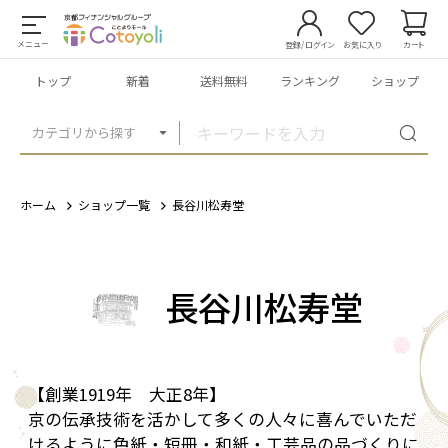
メニュー
登録/ログイン
お気に入り
カート
トップ
新着
送料無料
ランキング
ショップ
カテゴリから探す
ホーム
ショップ一覧
長谷川松寿堂
長谷川松寿堂
【創業1919年 大正8年】
京の伝承技術を活かして多くの人々に喜んでいただ
けるように色紙・短冊・和紙・工芸品の品づくりに