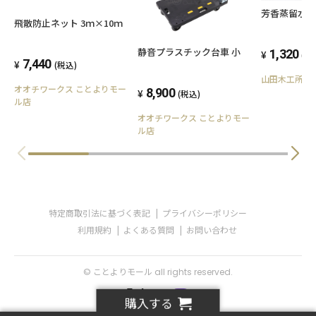
芳香蒸留水 10
飛散防止ネット 3ｍ×10ｍ
静音プラスチック台車 小
1,320
(税
7,440
(税込)
山田木工所
オオチワークス ことよりモー
8,900
(税込)
ル店
オオチワークス ことよりモー
ル店
特定商取引法に基づく表記
プライバシーポリシー
利用規約
よくある質問
お問い合わせ
© ことよりモール all rights reserved.
購入する