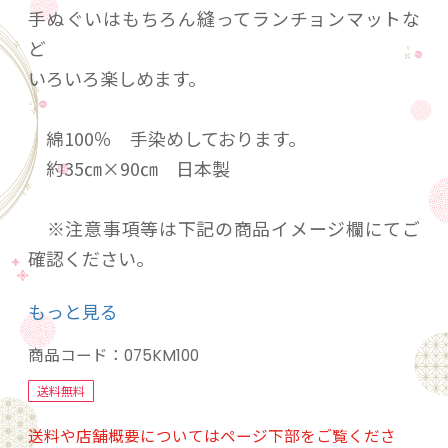
手ぬぐいはもちろん縫ってランチョンマットな
ど
いろいろ楽しめます。
綿100％ 手染めしております。
約35㎝×90㎝ 日本製
※注意事項等は下記の商品イメージ欄にてご
確認ください。
もっと見る
注）製作工程で柄の位置が写真とは異なりま
すのでご了承ください。
商品コード：
075KM100
送料無料
送料や店舗概要についてはページ下部をご覧くださ