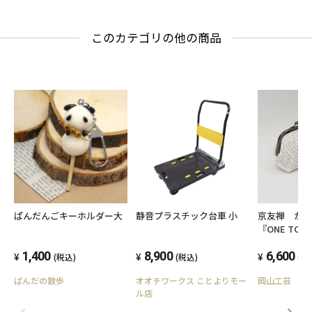
このカテゴリの他の商品
ぱんだんごキーホルダー大
静音プラスチック台車 小
京友禅 が
『ONE T
モノトーン
1,400
8,900
6,600
(税込)
(税込)
(税
ぱんだの散歩
オオチワークス ことよりモー
岡山工芸
ル店