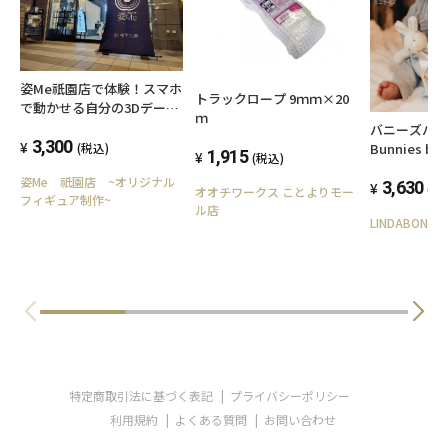
姿Me祇園店で体験！スマホ
トラックロープ 9ｍｍ×20
で動かせる自分の3Dデータ
ｍ
撮影
バニーズバ
3,300
Bunnies by
(税込)
1,915
(税込)
ゃんの安心
姿Me 祇園店 ~オリジナル
ズ）｜赤ち
3,630
(税
オオチワークス ことよりモー
フィギュア制作~
のプレゼン
ル店
LINDABONITA
い、ファー
子にも女の
おしゃれな
特定商取引法に基づく表記
プライバシーポリシー
利用規約
よくある質問
お問い合わせ