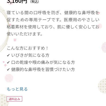
3,160円
（税込）
寝ている間の口呼吸を防ぎ、健康的な鼻呼吸を
促すための専用テープです。医療用のやさしい
粘着素材を使用しており、肌に優しく安心してお
使いいただけます。
こんな方におすすめ！
✔ いびきが気になる方
✔ 口の乾燥や喉の痛みが気になる方
✔ 健康的な鼻呼吸を習慣づけたい方
簡単に貼れて、朝にはすっきり！快適な眠りを
もっと見る
サポートする「おやすみテープ」をぜひお試し
ください。
送料込み