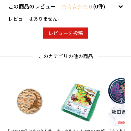
この商品のレビュー
☆☆☆☆☆ 0
(0件)
レビューはありません。
レビューを投稿
このカテゴリの他の商品
【Tomogu】さかなとトラ
チタン製ミ
カルカルネット 4ｍ×5ｍ 超