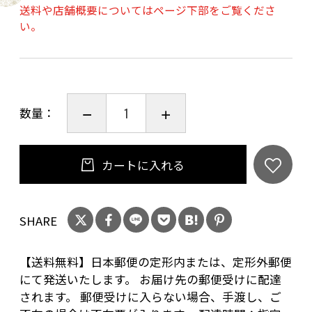
送料や店舗概要についてはページ下部をご覧くださ
※画像はイメージです。
い。
※再使用禁止。
※製品裏面に記載の「使用上の注意」をよく読
み、正しくお使いください。
数量：
おやすみテープ 無香料×4個
（テープサイズ：20mm×50mm、内容量：30
枚、日本製）
カートに入れる
SHARE
【送料無料】日本郵便の定形内または、定形外郵便
にて発送いたします。 お届け先の郵便受けに配達
されます。 郵便受けに入らない場合、手渡し、ご