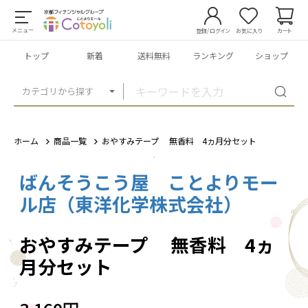
メニュー
登録/ログイン
お気に入り
カート
トップ
新着
送料無料
ランキング
ショップ
カテゴリから探す
ホーム
商品一覧
おやすみテープ 無香料 4ヵ月分セット
ばんそうこう屋 ことよりモー
1
/
1
ル店（東洋化学株式会社）
おやすみテープ 無香料 4ヵ
月分セット