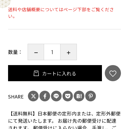
※再使用禁止。
送料や店舗概要についてはページ下部をご覧くださ
※製品裏面に記載の「使用上の注意」をよく読
い。
み、正しくお使いください。
※品質保持期限：5年。
家事がはかどる指保護テープ×2個
数量：
（一般医療機器、フィルムサイズ：
25mm×72mm、内容量：60枚、粘着テープ：
ウレタン不織布・ウレタン樹脂フィルム・アク
カートに入れる
リル系粘着剤、セパレーター：紙・シリコン樹
脂、日本製）
SHARE
【送料無料】日本郵便の定形内または、定形外郵便
にて発送いたします。 お届け先の郵便受けに配達
されます。 郵便受けに入らない場合、手渡し、ご