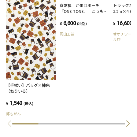
トラックネ
京友禅 がま口ポーチ
3.2m×4.8
『ONE TONE』 こうも
り モノトーン
16,600
6,600
(
(税込)
オオチワーク
岡山工芸
ル店
【手拭い】バッグ×練色
（ねりいろ）
1,540
(税込)
都もだん