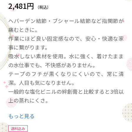
2,481円
（税込）
ヘバーデン結節・ブシャール結節など指関節が
痛むときに。
作業にほど良い固定感なので、安心・快適な家
事に繋がります。
吸水しない素材を使用。水に強く、着けたまま
の水仕事でも、不快感がありません。
テープのフチが黒くなりにくいので、常に清
潔。人目も気になりません。
一般的な塩化ビニルの絆創膏と比較すると3倍以
上の蒸れにくさ。
長時間貼っていても快適です。
もっと見る
※画像はイメージです。
送料込み