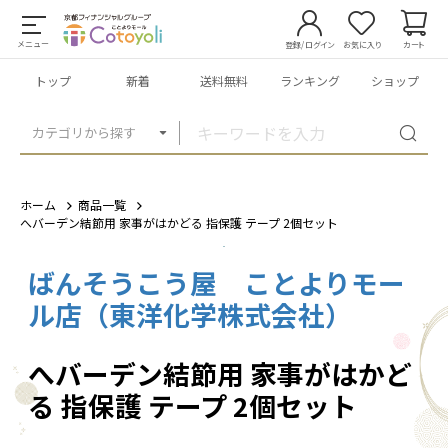
メニュー
登録/ログイン
お気に入り
カート
トップ
新着
送料無料
ランキング
ショップ
カテゴリから探す
ホーム
商品一覧
へバーデン結節用 家事がはかどる 指保護 テープ 2個セット
ばんそうこう屋 ことよりモー
1
/
5
ル店（東洋化学株式会社）
へバーデン結節用 家事がはかど
る 指保護 テープ 2個セット