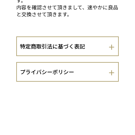
す。
内容を確認させて頂きまして、速やかに良品
と交換させて頂きます。
特定商取引法に基づく表記
会社名
プライバシーポリシー
株式会社 CAMELON
株式会社 CAMELON（以下、当出店者と
運営責任者
いいます。）は、 お客さまの個人情報の
取扱いについて、以下のとおりプライバ
高橋 繁己
シーポリシーを定めます。
１．法令遵守
住所