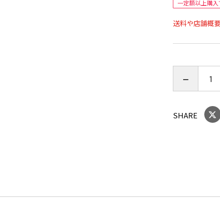
一定額以上購入
ートバイや
送料や店舗概
MagSafe©
ケース内に
MagSaf
使用のために
と固定でき
SHARE