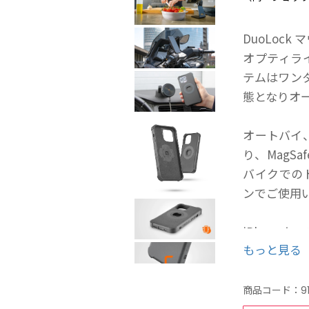
DuoLock
オプティラ
テムはワン
態となりオ
オートバイ、
り、MagS
バイクでの
ンでご使用
iPhoneケ
もっと見る
ケース本体
からiPho
は機能性と
商品コード：
9
※走行中にi