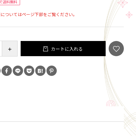
で送料無料
自転車に固定できる安全リードが付属しています。
要についてはページ下部をご覧ください。
対応
34個のマグネットが内蔵されており、Apple社の
e対応製品も使用可能です。 ケース内の磁石は、車や日常
カートに入れる
携帯電話を 別売のOptiline 磁気マウントにしっかり
るように設計されています。