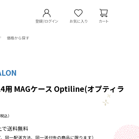
登録/ログイン
お気に入り
カート
す
価格から探す
ALON
e14用 MAGケース Optiline(オプティラ
（税込）
以上で送料無料
プ、同一配送方法、同一送付先の商品に限ります）