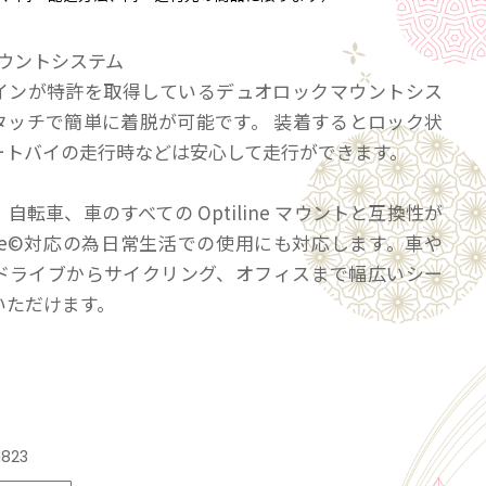
 マウントシステム
インが特許を取得しているデュオロックマウントシス
タッチで簡単に着脱が可能です。 装着するとロック状
ートバイの走行時などは安心して走行ができます。
自転車、車のすべての Optiline マウントと互換性が
afe©対応の為日常生活での使用にも対応します。車や
ドライブからサイクリング、オフィスまで幅広いシー
いただけます。
ース
は耐久性が高く、衝撃、傷、偶発的な落下による損傷
neを保護します。 シンプルでモダンなケースのデザイン
美しさを兼ね備えています。
1823
Phoneが誤って落下するのを防ぐために、ケースをオ