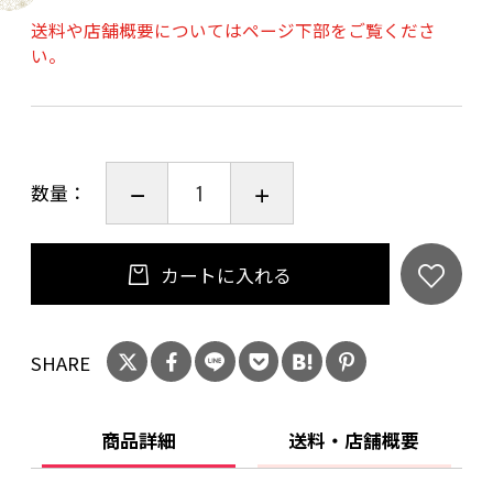
送料や店舗概要についてはページ下部をご覧くださ
い。
※ご希望の色については購入時に「ご注文手続
き」
画面の「お問い合わせ欄」に必ずご入力して
いただきます様
お願い申し上げます。
数量：
注）製作工程で柄の位置が写真とは異なりま
カートに入れる
すのでご了承ください。
SHARE
商品詳細
送料・店舗概要