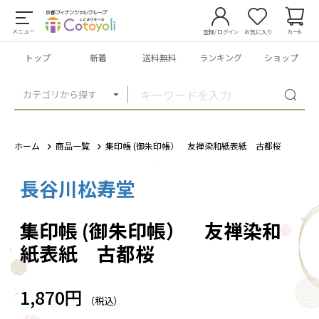
メニュー
登録/ログイン
お気に入り
カート
トップ
新着
送料無料
ランキング
ショップ
カテゴリから探す
ホーム
商品一覧
集印帳 (御朱印帳） 友禅染和紙表紙 古都桜
長谷川松寿堂
1
/
7
集印帳 (御朱印帳） 友禅染和
紙表紙 古都桜
1,870円
（税込）