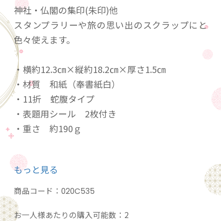
神社・仏閣の集印(朱印)他
スタンプラリーや旅の思い出のスクラップにと
色々使えます。
・横約12.3㎝×縦約18.2㎝×厚さ1.5㎝
・材質 和紙（奉書紙白）
・11折 蛇腹タイプ
・表題用シール 2枚付き
・重さ 約190ｇ
①赤 ②紺 ③紫 ④水 ⑤朱 ⑥草
もっと見る
お色によって在庫数が異なります。
ご希望の色が品切れの場合お時間がかかる場
商品コード：
020C535
合がございますので
お一人様あたりの購入可能数：2
ご注文の際対応させて頂きます。