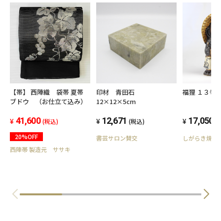
【帯】 西陣織 袋帯 夏帯
印材 青田石
福狸 １３号
ブドウ （お仕立て込み）
12×12×5cm
41,600
12,671
17,050
(税込)
(税込)
(
20%OFF
書芸サロン賛交
しがらき焼 
西陣帯 製造元 ササキ