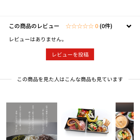
【お申込みの流れ】
①ご注文前に、まずはお電話にてご予約をお願
この商品のレビュー
☆☆☆☆☆ 0
(0件)
いいたします。
※ 要予約（体験2日前迄） ご注文は2名様より
レビューはありません。
承ります。
営業時間 10:30~17:00
レビューを投稿
火曜定休
②ご来店人数選択後、ご購入をお願いいたしま
この商品を見た人はこんな商品も見ています
す。
③ご来店時、予約いただいた代表者様のお名前
をお伝えください。
【キャンセル・変更】
■キャンセル等につきましては、前日までにお
電話にてご連絡ください。当日キャンセル及び