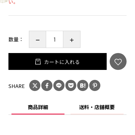
い。
・牛タン 50ｇ
・豚バラ 50ｇ
・ウインナー 70g
・殻付きホタテ 1枚
数量：
・季節のお野菜
・アヒージョ
・お好きなソフトドリンク１杯
カートに入れる
別途現地にてドリンク代要
SHARE
【お問い合わせ】
京北森のひろば
〒601-0321
商品詳細
送料・店舗概要
京都府京都市右京区京北塔町愛宕谷25-3
TEL 075-744-6228