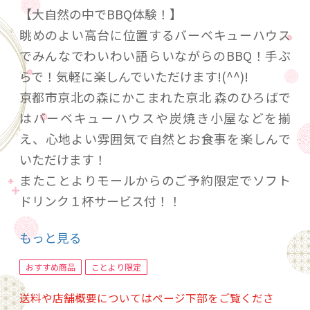
【大自然の中でBBQ体験！】
眺めのよい高台に位置するバーベキューハウス
でみんなでわいわい語らいながらのBBQ！手ぶ
らで！気軽に楽しんでいただけます!(^^)!
京都市京北の森にかこまれた京北 森のひろばで
はバーベキューハウスや炭焼き小屋などを揃
え、心地よい雰囲気で自然とお食事を楽しんで
いただけます！
またことよりモールからのご予約限定でソフト
ドリンク１杯サービス付！！
もっと見る
【コース内容】
1人前 ￥6,500税込
おすすめ商品
ことより限定
・国産和牛 65ｇ
送料や店舗概要についてはページ下部をご覧くださ
・牛ハラミ 50ｇ