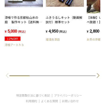
漆喰で作る京都枯山水の
ふきうるしキット（動画解
【体験】い
庭 製作キット【送料無
説付）標準セット
べ放題！】
料】
上）
5,000
4,950
2,800
(税込)
(税込)
(税
12%OFF
堤淺吉漆店
お茶の京都の
漆喰アートｈｂ
特定商取引法に基づく表記
プライバシーポリシー
利用規約
よくある質問
お問い合わせ