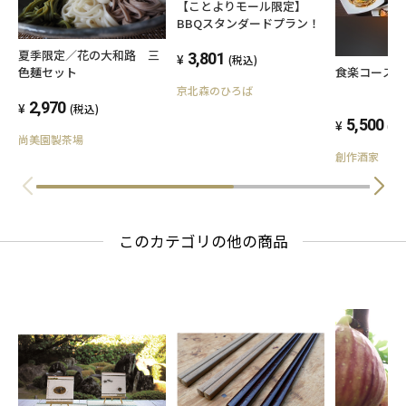
【ことよりモール限定】
無断キャンセルされた場合、返金は致しかねま
BBQスタンダードプラン！
すのでご協力、ご理解のほどお願いいたしま
夏季限定／花の大和路 三
3,801
(税込)
色麺セット
食楽コース
す。
京北森のひろば
2,970
(税込)
5,500
(税
尚美園製茶場
創作酒家 吉
このカテゴリの他の商品