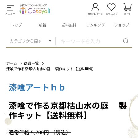
メニュー
登録/ログイン
お気に入り
カート
トップ
新着
送料無料
ランキング
ショップ
カテゴリから探す
ホーム
商品一覧
漆喰で作る京都枯山水の庭 製作キット【送料無料】
漆喰アートｈｂ
1
/
2
漆喰で作る京都枯山水の庭 製
作キット【送料無料】
通常価格
5,700円
（税込）