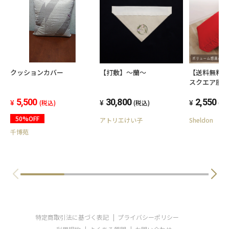
クッションカバー
【打敷】～蘭～
【送料無料】
スクエア座
洗濯 手洗い
5,500
30,800
スクエア 正
2,550
(税込)
(税込)
(税
布団 四角 大
50%OFF
アトリエけい子
Sheldon
子 座イス 背
クト かわいい
千博苑
型 車 ファブ
高さ調節 高
特定商取引法に基づく表記
プライバシーポリシー