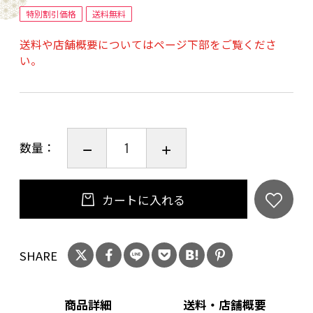
※実際に左官職人が使う鏝（コテ）です。
特別割引価格
送料無料
③木製パネル（20cm角）
送料や店舗概要についてはページ下部をご覧くださ
④取扱説明書
い。
⑤苔
⑥石
⑦砂
⑧帯2本
数量：
⑨竹2本
⑩ミニフォーク
カートに入れる
上記のセットのほかに、ピンセット・使い捨て
コップ3個をご準備ください。
SHARE
商品詳細
送料・店舗概要