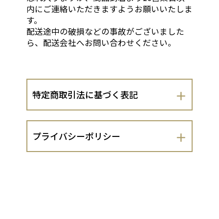
内にご連絡いただきますようお願いいたしま
す。
配送途中の破損などの事故がございました
ら、配送会社へお問い合わせください。
特定商取引法に基づく表記
会社名
プライバシーポリシー
株式会社ビーブロックス一級建築士事務
所 漆喰アートhb
株式会社ビーブロックス一級建築士事務
所（以下、当出店者といいます。）は、
運営責任者
お客さまの個人情報の取扱いについて、
以下のとおりプライバシーポリシーを定
代表取締役 岡本順子
めます。