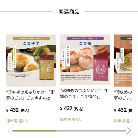
関連商品
”珍味処の京ふりかけ”「衝
”珍味処の京ふりかけ”「衝
”珍味処の京
撃のごま」ごま梅40ｇ
撃のごま」ごまゆず40ｇ
撃のごま」ご
432
(税込)
432
432
(税込)
(税込)
錦市場 櫂KAI
錦市場 櫂KAI
錦市場 櫂KAI