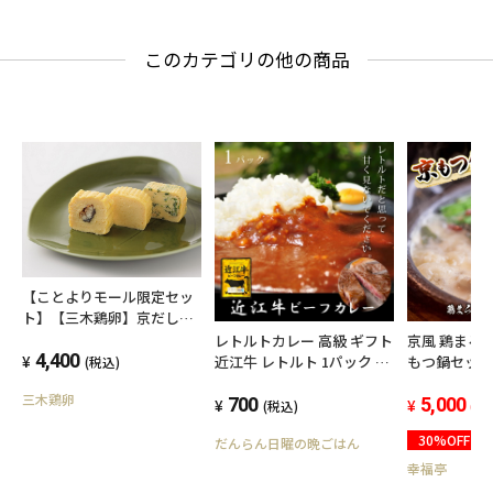
このカテゴリの他の商品
【ことよりモール限定セッ
ト】【三木鶏卵】京だし巻
味くらべセット
レトルトカレー 高級 ギフト
京風 鶏まろ
4,400
近江牛 レトルト 1パック カ
もつ鍋セット 800
(税込)
レー メール便 送料無料 ご
モン もつ鍋 
三木鶏卵
当地カレー 国産 黒毛和牛
700
ョウ
5,000
(税込)
(税
滋賀県 美味しい ギフト 防
30%OFF
だんらん日曜の晩ごはん
災 備蓄 台風対策 備え 和牛
お礼 グルメお店の味 高級レ
幸福亭
トルトカレー 近江牛カレー