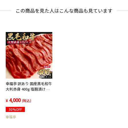
この商品を見た人はこんな商品も見ています
幸福亭 訳あり 国産黒毛和牛
大判赤身 400g 塩麹漬け 肩
ウデ すき焼き しゃぶしゃぶ
4,000
牛肉 切り落とし 和牛 肉
(税込)
30%OFF
幸福亭