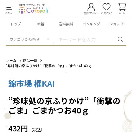
メニュー
登録/ログイン
お気に入り
カート
トップ
新着
送料無料
ランキング
ショップ
カテゴリから探す
ホーム
商品一覧
”珍味処の京ふりかけ”「衝撃のごま」ごまかつお40ｇ
錦市場 櫂KAI
1
/
9
”珍味処の京ふりかけ”「衝撃の
ごま」ごまかつお40ｇ
432円
（税込）