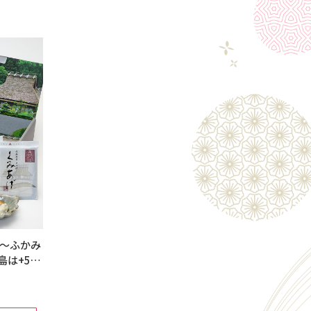
見～ふかみ
は+550