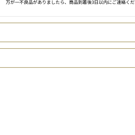
万が一不良品がありましたら、商品到着後3日以内にご連絡くだ
株式会社京・美山ゆばゆう豆
西山 拓見
出店者といいます。）は、 お客さまの個人情報の取扱いについて、
京都府南丹市美山町又林新道下16
（平成15年法律第57号。以下「個人情報保護法」といいます。
太田雄介
の個人情報（同法第2条1項に定める個人情報をいいます。以下同じ
09090523002
に取得し、偽りその他不正の手段により取得しません。