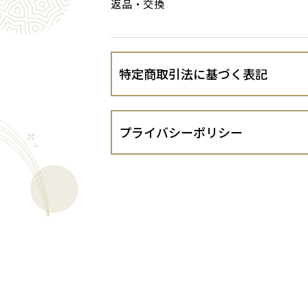
返品・交換
特定商取引法に基づく表記
会社名
プライバシーポリシー
運営責任者
株式会社京・美山ゆばゆう豆（以下、当
めます。
住所
１．法令遵守
当出店者は、個人情報の保護に関する法律
するガイドライン等を遵守し、お客さま
代表責任者
２．個人情報の適正な取得
電話番号
当出店者は、お客さまの個人情報を適正