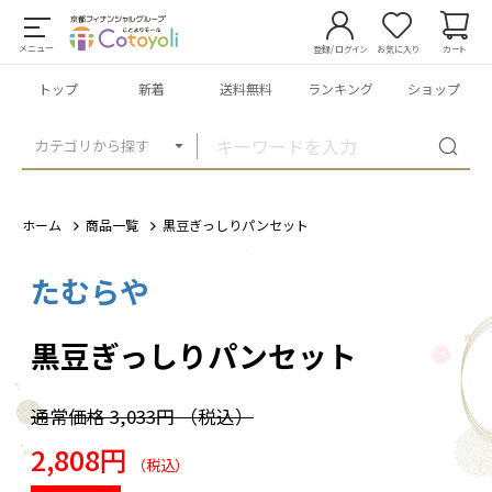
メニュー
登録/ログイン
お気に入り
カート
トップ
新着
送料無料
ランキング
ショップ
カテゴリから探す
ホーム
商品一覧
黒豆ぎっしりパンセット
たむらや
1
/
6
黒豆ぎっしりパンセット
通常価格
3,033円
（税込）
2,808円
（税込）