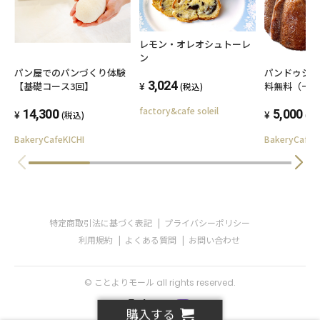
レモン・オレオシュトーレ
ン
パンドゥショ
パン屋でのパンづくり体験
3,024
料無料（一
【基礎コース3回】
(税込)
factory&cafe soleil
5,000
14,300
(税
(税込)
BakeryCafeK
BakeryCafeKICHI
特定商取引法に基づく表記
プライバシーポリシー
利用規約
よくある質問
お問い合わせ
© ことよりモール all rights reserved.
購入する