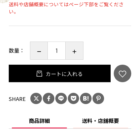
送料や店舗概要についてはページ下部をご覧くださ
是非一度ご賞味ください！
い。
【セット内容】
黒豆ぎっしり食パン：１斤
黒豆ぎっしりバゲット：ハーフカット
数量：
黒豆ごろごろ：２個
黒豆あんぱん：２個
カートに入れる
【賞味期限】
裏面に記載（保存方法を守り、未解凍の場合に
SHARE
限る）
※製造日より未解凍で180日間（賞味期限は個包
装ごとに異なる場合があります）
商品詳細
送料・店舗概要
【保存方法】