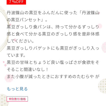
7 %OFF
丹波篠山の黒豆をふんだんに使った「丹波篠山
の黒豆パンセット」。
黒豆ぎっしり食パンは、持って分かるずっしり
感と食べて分かる黒豆のぎっしり感を是非体感
してください。
黒豆ぎっしりバゲットにも黒豆がぎっしり入っ
ています。
黒豆の甘味とちょうど良い塩っぱさが食欲をそ
そること間違いなし！
また小腹が減ったときにおすすめのたむらや が
贈る最強菓子パン！
もっと見る
黒豆ごろごろと黒豆あんぱんは、黒豆ぎっしり
はもちろん、１個食べただけでも腹持ちが良い
特別割引価格
菓子パンです。