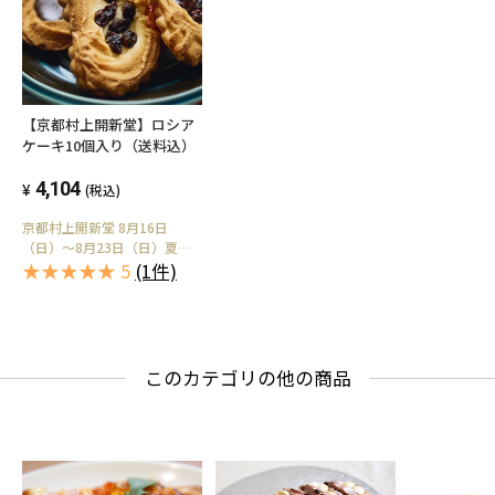
【京都村上開新堂】ロシア
ケーキ10個入り（送料込）
4,104
(税込)
京都村上開新堂 8月16日
（日）～8月23日（日）夏季
休業のため商品の出荷業務を
★★★★★ 5
(1件)
休止させていただきます。
このカテゴリの他の商品