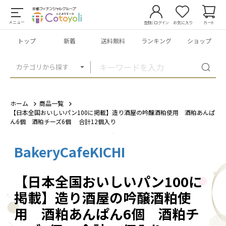
メニュー
登録/ログイン
お気に入り
カート
トップ
新着
送料無料
ランキング
ショップ
カテゴリから探す
ホーム
商品一覧
【日本全国おいしいパン100に掲載】造り酒屋の吟醸酒粕使用 酒粕あんぱ
ん6個 酒粕チーズ6個 合計12個入り
BakeryCafeKICHI
1
/
5
【日本全国おいしいパン100に
掲載】造り酒屋の吟醸酒粕使
用 酒粕あんぱん6個 酒粕チ