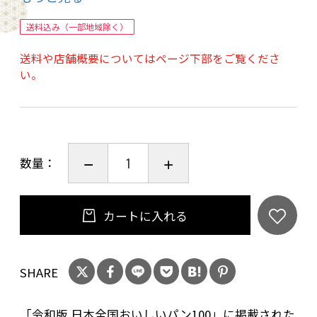
みの対応となります。
送料込み（一部地域除く）
■お召上がり方
送料や店舗概要についてはページ下部をご覧くださ
ご家庭では自然解凍しトーターで温めてお召し
い。
上がりください。焼き立てと同じような味わい
をご家庭で楽しむことができます。
自然解凍のままでもお召し上がり頂けます。
数量：
■原材料名
酒粕あんぱん:小麦粉（カナダ産・国産他）、小
豆、酒粕、バター、砂糖、全脂乳、塩、パン酵
カートに入れる
母 (一部に小麦、乳を含む)
酒粕チーズ:小麦粉（カナダ産・国産他）、酒
SHARE
粕、バター、砂糖、全脂乳、チーズ、塩、パン
酵母 (一部に小麦、乳を含む)
「令和版 日本全国おいしいパン100」に掲載された