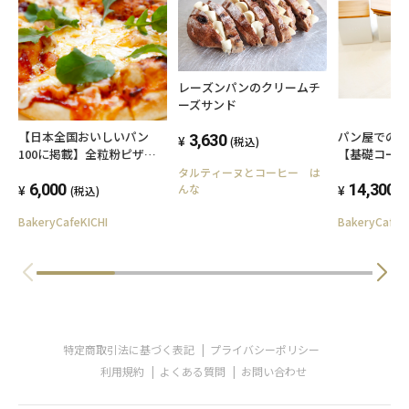
レーズンパンのクリームチ
ーズサンド
【日本全国おいしいパン
パン屋での
3,630
(税込)
100に掲載】全粒粉ピザ５
【基礎コース
枚入り BakeryCafe吉で
タルティーヌとコーヒー は
人気ランチをお届け
6,000
14,300
んな
(税込)
(
BakeryCafeKICHI
BakeryCafeK
特定商取引法に基づく表記
プライバシーポリシー
利用規約
よくある質問
お問い合わせ