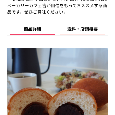
■賞味期限
ベーカリーカフェ吉が自信をもっておススメする商
冷凍30日 解凍後1日
品です。ぜひご賞味ください。
■配送
商品詳細
送料・店舗概要
冷凍便（－18度以下）
北海道・東北・沖縄は配送追加料金がかかりま
す。
上記以外の地域は、配送料無料です。