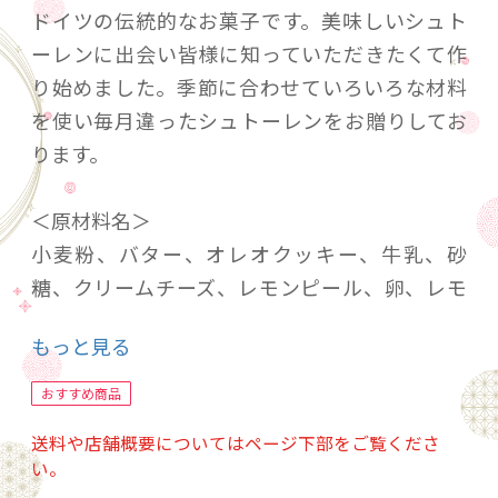
ドイツの伝統的なお菓子です。美味しいシュト
ーレンに出会い皆様に知っていただきたくて作
り始めました。季節に合わせていろいろな材料
を使い毎月違ったシュトーレンをお贈りしてお
ります。
＜原材料名＞
小麦粉、バター、オレオクッキー、牛乳、砂
糖、クリームチーズ、レモンピール、卵、レモ
ン果汁ホワイトチョコ、塩、/トレハロース、ド
もっと見る
ライイースト、ベーキングパウダー
＜賞味期限＞2025年 8月 28日
おすすめ商品
＜保存方法＞冷凍
送料や店舗概要についてはページ下部をご覧くださ
＜重量・サイズ＞
い。
（約300ℊ/長さ約13.0ｃｍ、巾約7.5ｃｍ、高さ