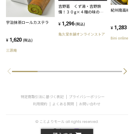
吉野葛 くず湯・吉野旅
紀州南高梅
情！３０g×４種の味のア
ソート６個入りプチギフト
宇治抹茶ロールカステラ
に
1,296
(税込)
1,283
(税
亀久堂本舗オンラインストア
Bini online st
1,620
(税込)
三源庵
特定商取引法に基づく表記
プライバシーポリシー
利用規約
よくある質問
お問い合わせ
© ことよりモール all rights reserved.