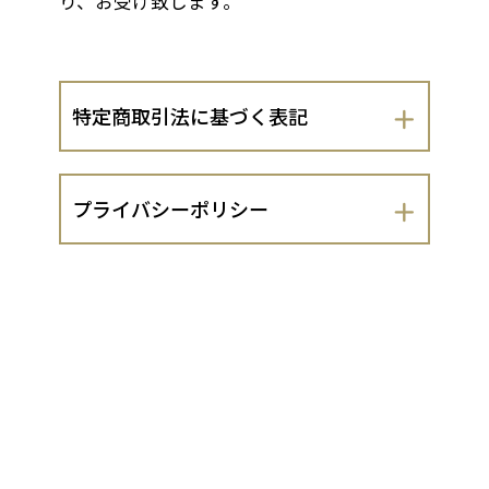
り、お受け致します。
特定商取引法に基づく表記
会社名
プライバシーポリシー
株式会社叶匠寿庵
株式会社叶匠寿庵（以下、当出店者とい
運営責任者
います。）は、 お客さまの個人情報の取
扱いについて、以下のとおりプライバシ
中川幸一
ーポリシーを定めます。
１．法令遵守
住所
当出店者は、個人情報の保護に関する法
滋賀県大津市大石龍門4-2-1
律（平成15年法律第57号。以下「個人情