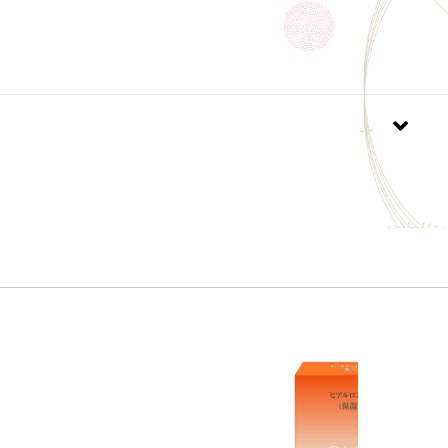
ことがありますので、皮膚科専門医等にご相談される
すめします。
、赤味、はれ、かゆみ、刺激、色抜け(白斑等)や黒ずみ
あらわれた場合
したお肌に、直射日光があたって上記のような異常が現れ
もの、しっしん等、異常のある部位にはお使いになら
さい。
たときは、直ちに洗い流してください。
必ずしっかり蓋をしめてください。
手の届かないところに保管してください。
温又は低温の場所、直射日光のあたる場所には保管し
さい。
いでご使用ください。(希釈すると経日により菌汚染の
ます。)