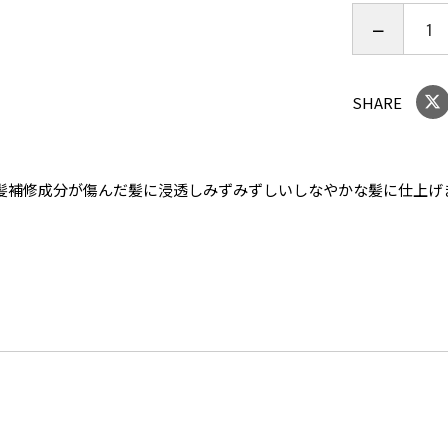
【全成分】
水、セタノ
モニウムヒ
SHARE
ウム－６４
モジメチコ
リエキス、
毛髪補修成分が傷んだ髪に浸透しみずみずしいしなやかな髪に仕上げ
ン、アルギ
レシチン、
ール、フェ
ン、エタノ
【使用上の
●お肌に異
化粧品がお
止してくだ