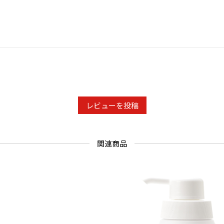
悪化させる
ことをおす
(1)使用中
等の異常が
(2)使用
た場合
●傷やはれ
ないでくだ
レビューを投稿
●目に入っ
●使用後は
関連商品
●乳幼児の
●極端に高
ないでくだ
●希釈しな
おそれがあり