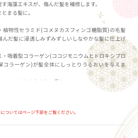
促す海藻エキスが、傷んだ髪を補修します。
まとまる髪に。
・植物性セラミド(コメヌカスフィンゴ糖脂質)の毛髪
傷んだ髪に浸透しみずみずしいしなやかな髪に仕上げ
ス・吸着型コラーゲン(ココジモニウムヒドロキシプロ
解コラーゲン)が髪全体にしっとりうるおいを与えま
ンフローラルのやさしい香り。
0ｇ
要についてはページ下部をご覧ください。
】シャンプー後、軽く水気を切り、適量（セミロング
ィースプーン2杯程度）を髪全体になじませてすすぎ流
い。