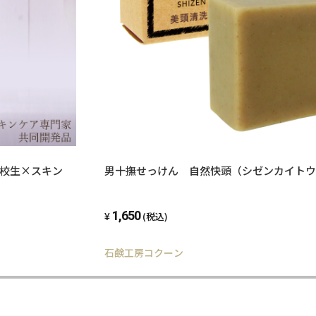
高校生×スキン
男十撫せっけん 自然快頭（シゼンカイトウ
1,650
(税込)
石鹸工房コクーン