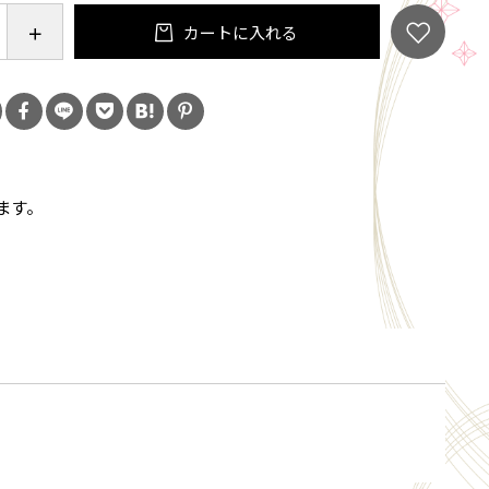
カートに入れる
ール、ジメチコン、セトリモニウムブロミド、ココジ
ドロキシプロピル加水分解コラーゲン、ポリクオタニ
、ピロクトンオラミン、ベタイン、ＰＣＡ－Ｎａ、ア
ン、トゲキリンサイ／ミツイシコンブ／ウスバアオノ
セリン、グリシン、グルタミン酸、リシン、アラニ
ます。
ニン、コメヌカスフィンゴ糖脂質、トレオニン、水添
プロリン、リゾレシチン、クエン酸、ＢＧ、ソルビト
ノキシエタノール、メチルパラベン、プロピルパラベ
ール、香料
注意】
常が生じていないかよく注意して使用してください。
肌に合わないとき即ち次のような場合には、使用を中
さい。そのまま化粧品類の使用を続けますと、症状を