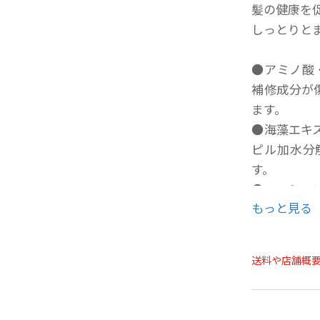
髪の健康を
しっとりと
●アミノ酸
補修成分が
ます。
●海藻エキ
ピル加水分
す。
●フェミニ
もっと見る
【容量】40
送料や店舗概
【使用方法
の方ならテ
してくださ