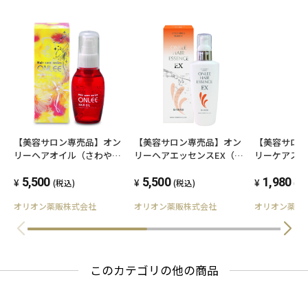
メチルシランジオール、カラメル、エタノー
ル、ＢＧ、フェノキシエタノール、メチルパラ
ベン、香料
【使用上の注意】
●お肌に異常が生じていないかよく注意して使
用してください。化粧品がお肌に合わないとき
【美容サロン専売品】オン
【美容サロン専売品】オン
【美容サロ
即ち次のような場合には、使用を中止してくだ
リーヘアエッセンスEX（シ
リーヘアオイル（さわやか
リーケアス
さい。そのまま化粧品類の使用を続けますと、
トラスフルーティの香り）
なシトラスの香り）
モクセイの
5,500
5,500
1,980
(税込)
(税込)
(税
症状を悪化させることがありますので、皮膚科
オリオン薬販株式会社
オリオン薬販株式会社
オリオン薬販
専門医等にご相談されることをおすすめしま
す。
(1)使用中、赤味、はれ、かゆみ、刺激、色抜け
このカテゴリの他の商品
(白斑等)や黒ずみ等の異常があらわれた場合
(2)使用したお肌に、直射日光があたって上記の