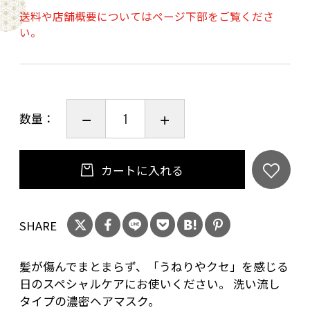
先まで「うるツヤ&サラサラ髪」
送料や店舗概要についてはページ下部をご覧くださ
●毛髪補修成分が、乾燥・熱・紫外線・ヘアカ
い。
ラーなどによる繰り返すダメージを徹底補修。
●美容保湿成分が髪の内部まで浸透。まとまり
ある上品な髪に導きます。
●落ち着きのあるグリーンフローラルの香り。
数量：
【容量】200ｇ
カートに入れる
【使用方法】シャンプー後かるく水をきり、適
量を髪全体になじませ、3分ほど置きます。その
SHARE
後、よくすすいでください。高いトリートメン
ト効果があります。ダメージの状態に合わせて
髪が傷んでまとまらず、「うねりやクセ」を感じる
ご使用ください。週に1～2回のご使用が目安で
日のスペシャルケアにお使いください。 洗い流し
す。
タイプの濃密ヘアマスク。