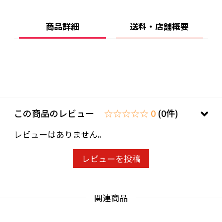
【全成分】
商品詳細
送料・店舗概要
水、グリセリン、セテアリルアルコール、ジメ
チコン、アモジメチコン、シクロペンタシロキ
サン、セトリモニウムブロミド、ベヘントリモ
ニウムクロリド、ＤＰＧ、ステアリン酸グリセ
リル、イソノナン酸イソノニル、グリオキシル
酸、加水分解ケラチン、加水分解シルク、シア
この商品のレビュー
☆☆☆☆☆ 0
(0件)
脂、ユズ果実エキス、アボカド油、スクワラ
レビューはありません。
ン、トコフェロール、タウリン、リシンＨＣ
ｌ、アラニン、ヒスチジンＨＣｌ、アルギニ
レビューを投稿
ン、セリン、プロリン、グルタミン酸、トレオ
ニン、バリン、ロイシン、グリシン、アラントイ
ン、イソロイシン、フェニルアラニン、キハダ
関連商品
樹皮エキス、加水分解コラーゲンＰＧプロピル