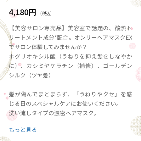
4,180円
（税込）
【美容サロン専売品】美容室で話題の、酸熱ト
リートメント成分*配合。オンリーヘアマスクEX
でサロン体験してみませんか？
＊グリオキシル酸（うねりを抑え髪をしなやか
に）、カシミヤケラチン（補修）、ゴールデン
シルク（ツヤ髪）
髪が傷んでまとまらず、「うねりやクセ」を感
じる日のスペシャルケアにお使いください。
洗い流しタイプの濃密ヘアマスク。
もっと見る
●濃密なヘアマスクが、髪の内部まで浸透。毛