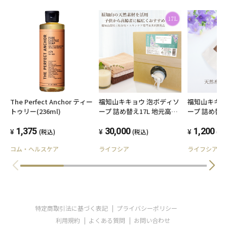
ような異常が現れた場合
●傷やはれもの、しっしん等、異常のある部位
にはお使いにならないでください。
●目に入ったときは、直ちに洗い流してくださ
い。
●使用後は必ずしっかり蓋をしめてください。
●乳幼児の手の届かないところに保管してくだ
The Perfect Anchor ティー
福知山キキョウ 泡ボディソ
福知山キキョ
さい。
トゥリー(236ml)
ープ 詰め替え17L 地元高校
ープ 詰め替え
生×スキンケア専門家 共同
高校生×ス
●極端に高温又は低温の場所、直射日光のあた
1,375
開発品
30,000
共同開発品
1,200
(税込)
(税込)
(税
る場所には保管しないでください。
コム・ヘルスケア
ライフシア
ライフシア
特定商取引法に基づく表記
プライバシーポリシー
利用規約
よくある質問
お問い合わせ