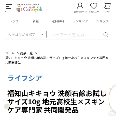
メニュー
登録/ログイン
お気に入り
カート
トップ
新着
送料無料
ランキング
ショップ
カテゴリから探す
ホーム
商品一覧
福知山キキョウ 洗顔石鹼お試しサイズ10g 地元高校生×スキンケア専門家
共同開発品
ライフシア
1
/
26
福知山キキョウ 洗顔石鹼お試し
サイズ10g 地元高校生×スキン
ケア専門家 共同開発品