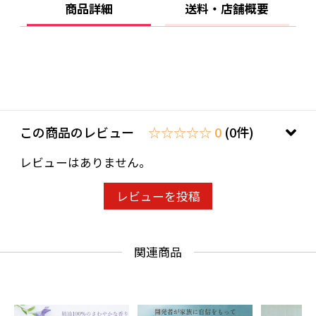
となく しっとり とした感触が持続します。
商品詳細
送料・店舗概要
きめの細かい ふわふわ泡 が、素肌をやさしく包
み込み、毎日の洗顔や体洗いが、心地よいひと
ときに変わりますように。
*すべての方に皮膚刺激が起きないということで
はありません。
この商品のレビュー
☆☆☆☆☆ 0
(0件)
レビューはありません。
レビューを投稿
関連商品