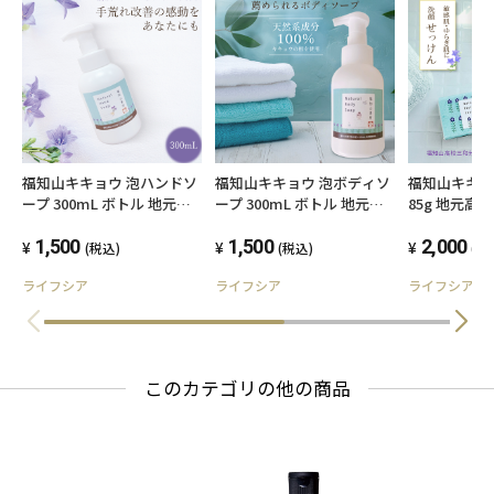
福知山キキョウ 泡ハンドソ
福知山キキョウ 泡ボディソ
福知山キキョ
ープ 300mL ボトル 地元高
ープ 300mL ボトル 地元高
85g 地元高
校生×スキンケア専門家 共
校生×スキンケア専門家 共
ア専門家 共
同開発品
1,500
同開発品
1,500
2,000
(税込)
(税込)
(税
ライフシア
ライフシア
ライフシア
このカテゴリの他の商品