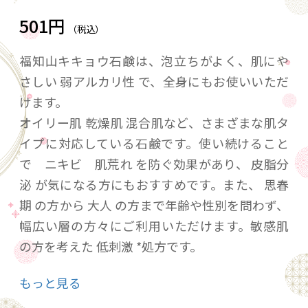
501円
（税込）
福知山キキョウ石鹸は、泡立ちがよく、肌にや
さしい 弱アルカリ性 で、全身にもお使いいただ
けます。
オイリー肌 乾燥肌 混合肌など、さまざまな肌タ
イプに対応している石鹸です。使い続けること
で ニキビ 肌荒れ を防ぐ効果があり、 皮脂分
泌 が気になる方にもおすすめです。また、 思春
期 の方から 大人 の方まで年齢や性別を問わず、
幅広い層の方々にご利用いただけます。敏感肌
の方を考えた 低刺激 *処方です。
もっと見る
コールドプロセス製法 （ 低温釜焚製法 ）で作ら