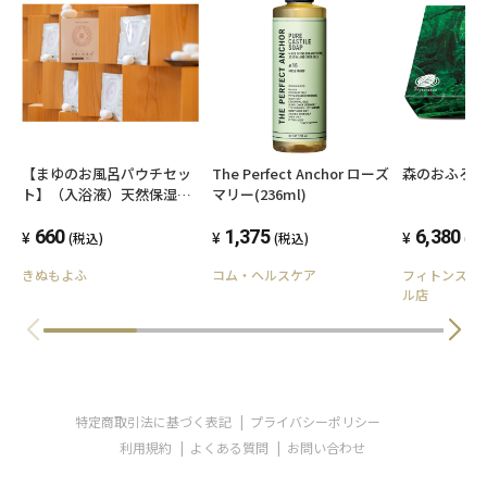
【まゆのお風呂パウチセッ
The Perfect Anchor ローズ
森のおふろ
ト】（入浴液）天然保湿成
マリー(236ml)
分絹セリシン配合
660
1,375
6,380
(税込)
(税込)
(税
きぬもよふ
コム・ヘルスケア
フィトンスト
ル店
特定商取引法に基づく表記
プライバシーポリシー
利用規約
よくある質問
お問い合わせ