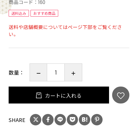
れているため、成分が壊れにくく、肌にうるお
商品コード：
160
いを与える保湿効果が持続します。また、お肌
送料込み
おすすめ商品
の美容に役立つ成分をたっぷり配合することが
送料や店舗概要についてはページ下部をご覧くださ
できるので、 しっとり と滑らかな洗い心地や精
い。
油の豊かな香りを楽しめるぜいたくな石鹸に仕
上がっています。
また福知山キキョウ石鹸は、 溶けにくい 特性を
数量：
持っているため、 洗面台 やお風呂場が汚れにく
く、長期間お使いいただけます。
カートに入れる
泡立ちがよく、洗顔時にも肌負担感のない きめ
細かい泡 をしっかりと作り出します。細かな泡
SHARE
１つ１つが肌にやさしく密着して 毛穴 の奥の汚
れもスッキリと洗い流し、洗顔後もつっぱるこ