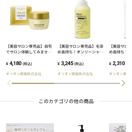
(2)使用したお肌に、直射日光があたって上記の
ような異常が現れた場合
●傷やはれもの、しっしん等、異常のある部位
にはお使いにならないでください。
●目に入ったときは、直ちに洗い流してくださ
【美容サロン専売品】自宅
【美容サロン専売品】毛染
【美容サロ
い。
でサロン体験してみません
め長持ち！オンリーシャン
め長持ち！
●使用後は必ずしっかり蓋をしめてください。
か。オンリーヘアマスクEX
プー
プー詰替用
4,180
3,245
2,310
(税込)
(税込)
(税
●乳幼児の手の届かないところに保管してくだ
オリオン薬販株式会社
オリオン薬販株式会社
オリオン薬販
さい。
●極端に高温又は低温の場所、直射日光のあた
る場所には保管しないでください。
このカテゴリの他の商品
●希釈しないでご使用ください。(希釈すると経
日により菌汚染のおそれがあります。)