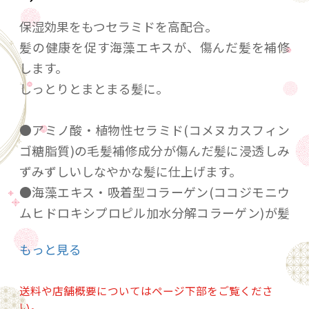
保湿効果をもつセラミドを高配合。
髪の健康を促す海藻エキスが、傷んだ髪を補修
します。
しっとりとまとまる髪に。
●アミノ酸・植物性セラミド(コメヌカスフィン
ゴ糖脂質)の毛髪補修成分が傷んだ髪に浸透しみ
ずみずしいしなやかな髪に仕上げます。
●海藻エキス・吸着型コラーゲン(ココジモニウ
ムヒドロキシプロピル加水分解コラーゲン)が髪
全体にしっとりうるおいを与えます。
もっと見る
●フェミニンフローラルのやさしい香り。
送料や店舗概要についてはページ下部をご覧くださ
【容量】500ｇ
い。