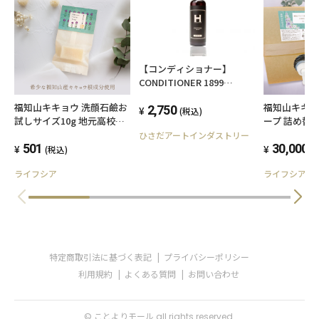
【コンディショナー】
CONDITIONER 1899
KYOTO
福知山キキョウ 洗顔石鹼お
福知山キキョ
2,750
(税込)
試しサイズ10g 地元高校生
ープ 詰め替え
×スキンケア専門家 共同開
生×スキンケ
ひさだアートインダストリー
発品
501
開発品
30,000
(税込)
(
ライフシア
ライフシア
特定商取引法に基づく表記
プライバシーポリシー
利用規約
よくある質問
お問い合わせ
© ことよりモール all rights reserved.