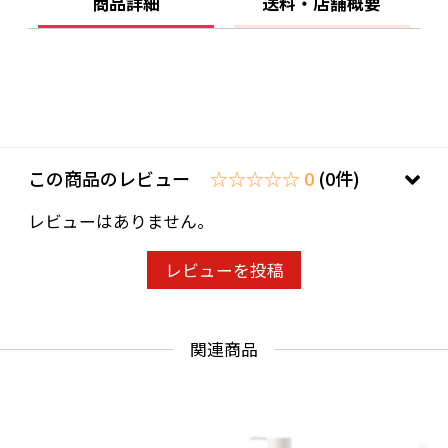
商品詳細
送料・店舗概要
オニン、水添レシチン、プロリン、リゾレシチ
ン、クエン酸、ＢＧ、ソルビトール、フェノキ
シエタノール、メチルパラベン、プロピルパラ
ベン、エタノール、香料
【使用上の注意】
この商品のレビュー
☆☆☆☆☆ 0
(0件)
●お肌に異常が生じていないかよく注意して使
レビューはありません。
用してください。化粧品がお肌に合わないとき
即ち次のような場合には、使用を中止してくだ
レビューを投稿
さい。そのまま化粧品類の使用を続けますと、
症状を悪化させることがありますので、皮膚科
専門医等にご相談されることをおすすめしま
関連商品
す。
(1)使用中、赤味、はれ、かゆみ、刺激、色抜け
(白斑等)や黒ずみ等の異常があらわれた場合