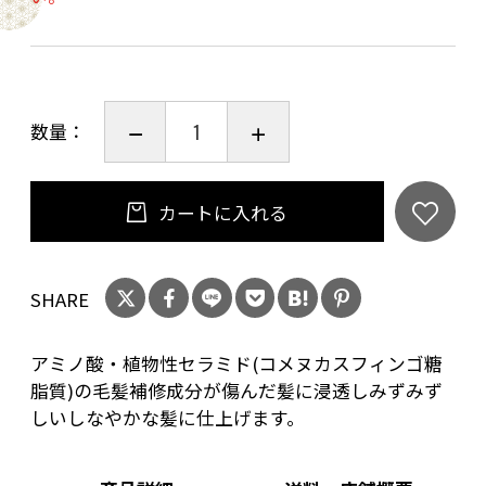
【使用方法】シャンプー後、軽く水気を切り、
適量（セミロングの方ならティースプーン2杯程
度）を髪全体になじませてすすぎ流してくださ
数量：
い。
【全成分】
カートに入れる
水、セタノール、ジメチコン、セトリモニウム
ブロミド、ココジモニウムヒドロキシプロピル
SHARE
加水分解コラーゲン、ポリクオタニウム－６
４、ピロクトンオラミン、ベタイン、ＰＣＡ－
アミノ酸・植物性セラミド(コメヌカスフィンゴ糖
Ｎａ、アモジメチコン、トゲキリンサイ／ミツ
脂質)の毛髪補修成分が傷んだ髪に浸透しみずみず
イシコンブ／ウスバアオノリエキス、セリン、
しいしなやかな髪に仕上げます。
グリシン、グルタミン酸、リシン、アラニン、
アルギニン、コメヌカスフィンゴ糖脂質、トレ