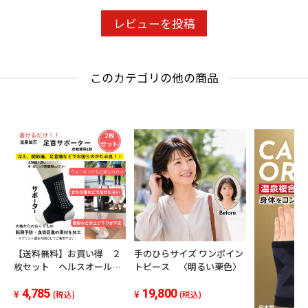
レビューを投稿
このカテゴリの他の商品
【送料無料】お買い得 ２
手のひらサイズ ワンポイン
枚セット ヘルスオール
トピース 〈明るい栗色〉
足首サポーターブラック
冷え症 血流促進 温泉複
4,785
19,800
(税込)
(税込)
合鉱石 特許取得技術 フ