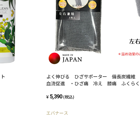
ット
よく伸びる ひざサポーター 備長炭繊維
血流促進 ・ひざ痛 冷え 膝痛 ふく
筋肉痛 ケアオール 男女兼用 ユニセ
5,390
日本製
(税込)
エバナース