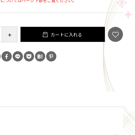
要についてはページ下部をご覧ください。
効果があり、疲れをためない毎日を！
る部分はシルク仕上げで肌あたりが良く心地いい
ずにやわらかフィット！
カートに入れる
にオススメ！！
症のひと
・クーラー対策
婦さんなど
トプリントが特許技術の血流促進・遠赤外線効果です
肌側）にして着用ください。
ズ：64～85cm対応
レー