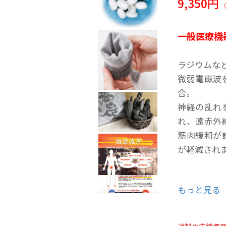
9,350円
一般医療機
ラジウムな
微弱電磁波
合。
神経の乱れ
れ、遠赤外
筋肉緩和が
が軽減され
● バラン
もっと見る
チュエーシ
● 遠赤外線
暖めます。