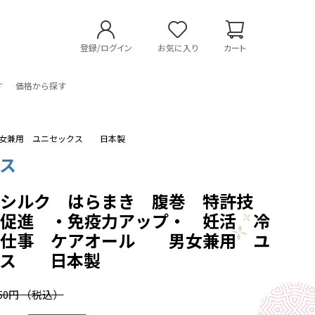
登録/ログイン
お気に入り
カート
す
価格から探す
男女兼用 ユニセックス 日本製
ス
線シルク はらまき 腹巻 特許技
流促進 ・免疫力アップ・ 妊活 冷
力仕事 ケアオール 男女兼用 ユ
クス 日本製
750円
（税込）