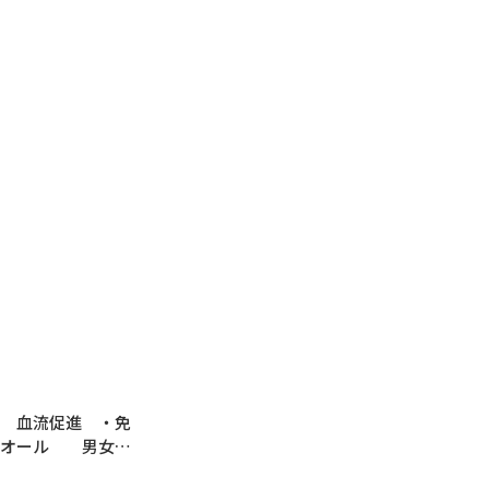
 血流促進 ・免
アオール 男女兼