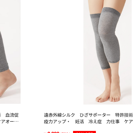
術 血流促
遠赤外線シルク ひざサポーター 特許技術
ケアオー
疫力アップ・ 妊活 冷え症 力仕事 ケ
用 ユニセックス 日本製