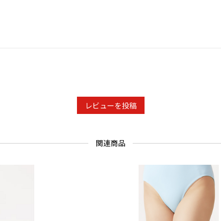
素材 ：絹3
リウレタン3
生産・加工
●日本製 
レビューを投稿
関連商品