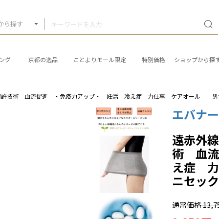
から探す
ング
京都の逸品
ことよりモール限定
特別価格
ショップから探
特許技術 血流促進 ・免疫力アップ・ 妊活 冷え症 力仕事 ケアオール 
エバナー
遠赤外
術 血
え症 
ニセッ
通常価格
13,