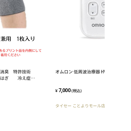
 消臭 特許技術
オムロン 低周波治療器 HV-F021J3-W
らくはぎ 冷え症
ックス 1枚入り
7,000
(税込)
タイセー ことよりモール店