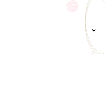
9％ 綿25％ ポリエステル21％ レーヨン12％ ポ
％
国 日本 ＭＡＤＥ ＩＮ ＪＡＰＡＮ
編み・プリント・検品すべて安心の日本製