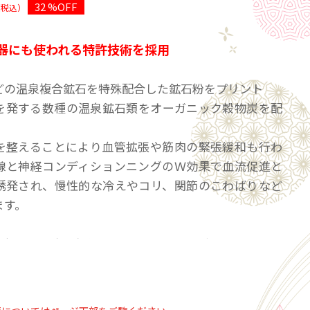
32 %OFF
（税込）
器にも使われる特許技術を採用
どの温泉複合鉱石を特殊配合した鉱石粉をプリント
を発する数種の温泉鉱石類をオーガニック穀物炭を配
を整えることにより血管拡張や筋肉の緊張緩和も行わ
線と神経コンディションニングのＷ効果で血流促進と
誘発され、慢性的な冷えやコリ、関節のこわばりなど
ます。
ス（ふらつき）が軽減・日常・おやすみ時など様々なシ
ョンに使用可能
協会の定める基準の2.6倍にも及ぶ高性能で体の芯から