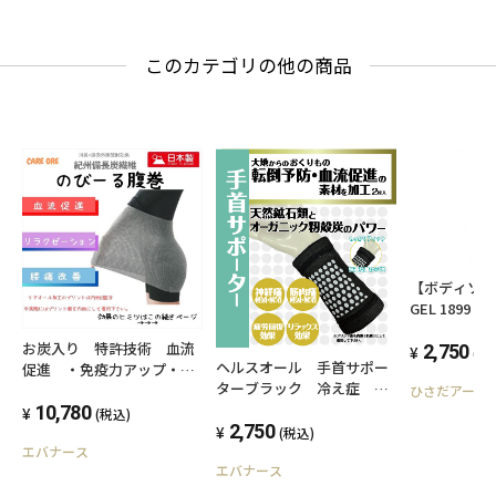
このカテゴリの他の商品
【ボディソー
GEL 1899 K
お炭入り 特許技術 血流
2,750
(税
ヘルスオール 手首サポー
促進 ・免疫力アップ・
ターブラック 冷え症 血
妊活 冷え症 力仕事 ケ
ひさだアート
流促進 温泉複合鉱石 特
アオール 備長炭繊維 伸
10,780
(税込)
許取得技術 フリーサイ
2,750
びる はらまき 薄手 男
(税込)
ズ ２枚入り
エバナース
女兼用 ユニセックス
エバナース
日本製