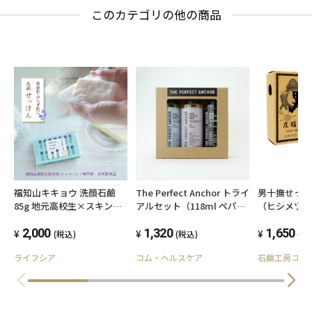
このカテゴリの他の商品
福知山キキョウ 洗顔石鹼
The Perfect Anchor トライ
男十撫せっ
85g 地元高校生×スキンケ
アルセット（118ml ペパー
（ヒシメツ
ア専門家 共同開発品
ミント・ラベンダー・ブラ
2,000
ックスプルース各一本）
1,320
1,650
(税込)
(税込)
(税
ライフシア
コム・ヘルスケア
石鹸工房コク