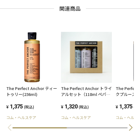
関連商品
The Perfect Anchor ティー
The Perfect Anchor トライ
The Perfec
トゥリー(236ml)
アルセット（118ml ペパー
クプルース
ミント・ラベンダー・ブラ
(236ml)
1,375
ックスプルース各一本）
1,320
1,375
(税込)
(税込)
(税
コム・ヘルスケア
コム・ヘルスケア
コム・ヘルス