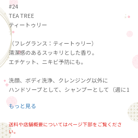
#24
TEA TREE
ティートゥリー
（フレグランス：ティートゥリー）
清潔感のあるスッキリとした香り。
エチケット、ニキビ予防にも。
洗顔、ボディ洗浄、クレンジング以外に
ハンドソープとして、シャンプーとして（週に1
度の頭皮ケア）
もっと見る
メイクツール洗浄、薄めて掃除など幅広く使う
ことが可能です。
送料や店舗概要についてはページ下部をご覧くださ
い。
詳しくは「ザ・パーフェクトアンカー 16通り