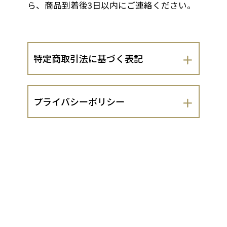
ら、商品到着後3日以内にご連絡ください。
特定商取引法に基づく表記
会社名
プライバシーポリシー
株式会社 三和事務機
株式会社 三和事務機（以下、当出店者
運営責任者
といいます。）は、 お客さまの個人情報
の取扱いについて、以下のとおりプライ
山本 匡之
バシーポリシーを定めます。
１．法令遵守
住所
当出店者は、個人情報の保護に関する法
大阪府門真市打越町30-16
律（平成15年法律第57号。以下「個人情