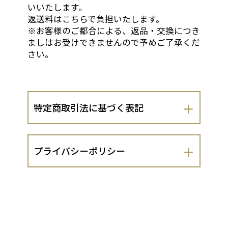
いいたします。
返送料はこちらで負担いたします。
※お客様のご都合による、返品・交換につき
ましはお受けできませんので予めご了承くだ
さい。
特定商取引法に基づく表記
会社名
プライバシーポリシー
日本調味食品株式会社
日本調味食品株式会社（以下、当出店者
運営責任者
といいます。）は、 お客さまの個人情報
の取扱いについて、以下のとおりプライ
奧村 達也
バシーポリシーを定めます。