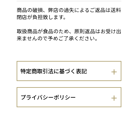
商品の破損、弊店の過失によるご返品は送料
閉店が負担致します。
取扱商品が食品のため、原則返品はお受け出
来ませんので予めご了承ください。
特定商取引法に基づく表記
会社名
プライバシーポリシー
有限会社ラブリースペース
有限会社ラブリースペース（以下、当出店
運営責任者
者といいます。）は、 お客さまの個人情
報の取扱いについて、以下のとおりプラ
若林 由美子