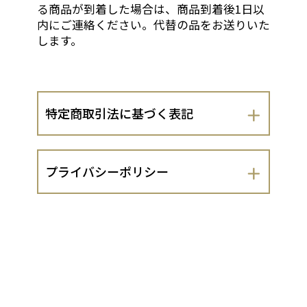
る商品が到着した場合は、商品到着後1日以
内にご連絡ください。代替の品をお送りいた
します。
特定商取引法に基づく表記
会社名
プライバシーポリシー
Sahouril Coffee Roasters
Jazz Live Sahouril（以下、当出店者とい
運営責任者
います。）は、 お客さまの個人情報の取
扱いについて、以下のとおりプライバシ
今田博史
ーポリシーを定めます。
１．法令遵守
住所