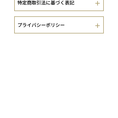
特定商取引法に基づく表記
会社名
プライバシーポリシー
山城農産株式会社
山城農産株式会社（以下、当出店者とい
運営責任者
います。）は、 お客さまの個人情報の取
扱いについて、以下のとおりプライバシ
戸田
ーポリシーを定めます。
１．法令遵守
住所
当出店者は、個人情報の保護に関する法
京都府宇治市木幡南山３-４
律（平成15年法律第57号。以下「個人情
報保護法」といいます。）及び同法に基
づく政令・規則並びに関係するガイドラ
代表責任者
イン等を遵守し、お客さまの個人情報
（同法第2条1項に定める個人情報をいい
小山陽子