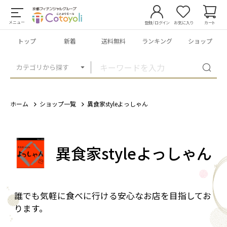
メニュー
登録/ログイン
お気に入り
カート
トップ
新着
送料無料
ランキング
ショップ
カテゴリから探す
ホーム
ショップ一覧
異食家styleよっしゃん
異食家styleよっしゃん
誰でも気軽に食べに行ける安心なお店を目指してお
ります。