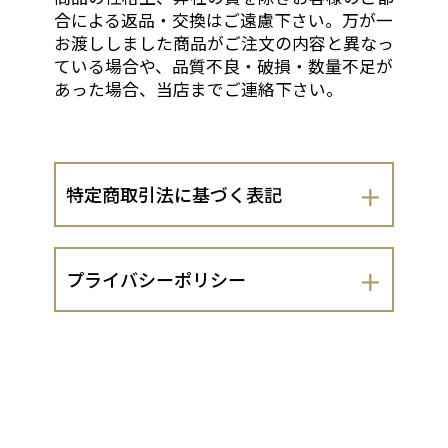
合による返品・交換はご遠慮下さい。万が一
お渡ししました商品がご注文の内容と異なっ
ている場合や、品質不良・破損・数量不足が
あった場合、当店までご連絡下さい。
特定商取引法に基づく表記
会社名
プライバシーポリシー
異食家styleよっしゃん
異食家STYLEよっしゃん（以下、当出店者
運営責任者
といいます。）は、 お客さまの個人情報
の取扱いについて、以下のとおりプライ
宮川義広
バシーポリシーを定めます。