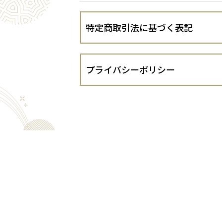
特定商取引法に基づく表記
会社名
プライバシーポリシー
運営責任者
株式会社 種新（以下、当出店者といい
１．法令遵守
住所
当出店者は、個人情報の保護に関する法律
するガイドライン等を遵守し、お客さま
代表責任者
２．個人情報の適正な取得
当出店者は、お客さまの個人情報を適正
電話番号
３．個人情報の利用目的
FAX番号
当出店者は、お客さまの個人情報を次の
特定商取引法に基づく表